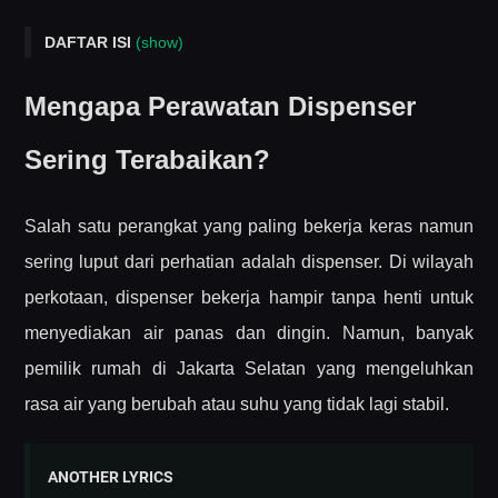
DAFTAR ISI
(show)
Mengapa Perawatan Dispenser Sering Terabaikan?
Mengapa Perawatan Dispenser
Kriteria Jasa Perbaikan yang Layak Anda Pilih
Sering Terabaikan?
Kesimpulan
Salah satu perangkat yang paling bekerja keras namun
sering luput dari perhatian adalah dispenser. Di wilayah
perkotaan, dispenser bekerja hampir tanpa henti untuk
menyediakan air panas dan dingin. Namun, banyak
pemilik rumah di Jakarta Selatan yang mengeluhkan
rasa air yang berubah atau suhu yang tidak lagi stabil.
ANOTHER LYRICS