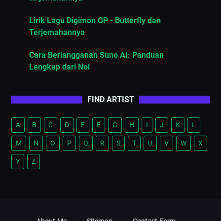
Lirik Lagu Digimon OP - Butterfly dan
Terjemahannya
Cara Berlangganan Suno AI: Panduan
Lengkap dari Nol
FIND ARTIST
A
B
C
D
E
F
G
H
I
J
K
L
M
N
O
P
Q
R
S
T
U
V
W
X
Y
Z