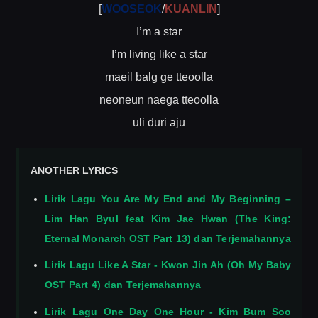
[
WOOSEOK
/
KUANLIN
]
I’m a star
I’m living like a star
maeil balg ge tteoolla
neoneun naega tteoolla
uli duri aju
ANOTHER LYRICS
Lirik Lagu You Are My End and My Beginning –
Lim Han Byul feat Kim Jae Hwan (The King:
Eternal Monarch OST Part 13) dan Terjemahannya
Lirik Lagu Like A Star - Kwon Jin Ah (Oh My Baby
OST Part 4) dan Terjemahannya
Lirik Lagu One Day One Hour - Kim Bum Soo