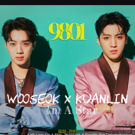
Lirik Lagu I'm A Star - Wooseok X Kuanlin dan Terjemahannya