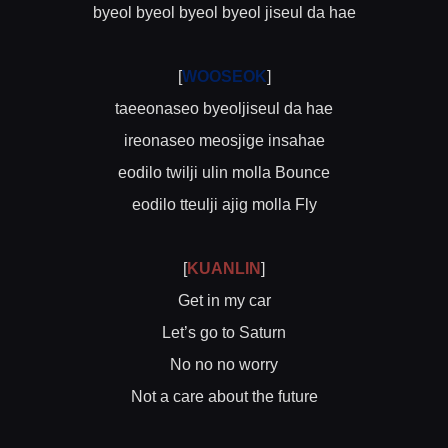
byeol byeol byeol byeol jiseul da hae
[
WOOSEOK
]
taeeonaseo byeoljiseul da hae
ireonaseo meosjige insahae
eodilo twilji ulin molla Bounce
eodilo tteulji ajig molla Fly
[
KUANLIN
]
Get in my car
Let’s go to Saturn
No no no worry
Not a care about the future