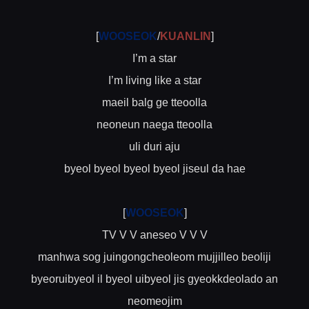
[
WOOSEOK
/
KUANLIN
]
I’m a star
I’m living like a star
maeil balg ge tteoolla
neoneun naega tteoolla
uli duri aju
byeol byeol byeol byeol jiseul da hae
[
WOOSEOK
]
TV V V aneseo V V V
manhwa sog juingongcheoleom mujjilleo beoliji
byeoruibyeol il byeol uibyeol jis gyeokkdeolado an
neomeojim