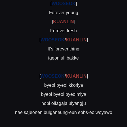
[
WOOSEOK
]
Forever young
[
KUANLIN
]
Forever fresh
[
WOOSEOK
/
KUANLIN
]
It’s forever thing
igeon uli bakke
[
WOOSEOK
/
KUANLIN
]
byeol byeol kkoriya
byeol byeol byeolmiya
nopi ollagaja ulyangju
nae sajeonen bulganeung-eun eobs-eo woyawo