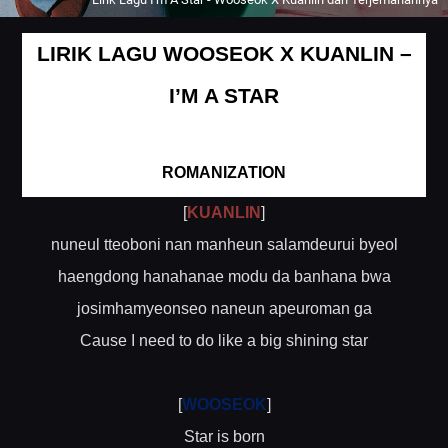
LIRIK LAGU WOOSEOK X KUANLIN –
I’M A STAR
ROMANIZATION
[
KUANLIN
]
nuneul tteoboni nan manheun salamdeurui byeol
haengdong hanahanae modu da banhana bwa
josimhamyeonseo naneun apeuroman ga
Cause I need to do like a big shining star
[
WOOSEOK
]
Star is born