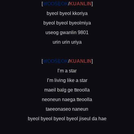
[
WOOSEOK
/
KUANLIN
]
byeol byeol kkoriya
byeol byeol byeolmiya
useog gwanlin 9801
urin urin uriya
[
WOOSEOK
/
KUANLIN
]
I’m a star
I’m living like a star
maeil balg ge tteoolla
neoneun naega tteoolla
taeeonaseo naneun
byeol byeol byeol byeol jiseul da hae