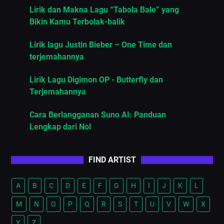
Lirik dan Makna Lagu “Tabola Bale” yang
Bikin Kamu Terbolak-balik
Lirik lagu Justin Bieber – One Time dan
terjemahannya
Lirik Lagu Digimon OP - Butterfly dan
Terjemahannya
Cara Berlangganan Suno AI: Panduan
Lengkap dari Nol
FIND ARTIST
A
B
C
D
E
F
G
H
I
J
K
L
M
N
O
P
Q
R
S
T
U
V
W
X
Y
Z