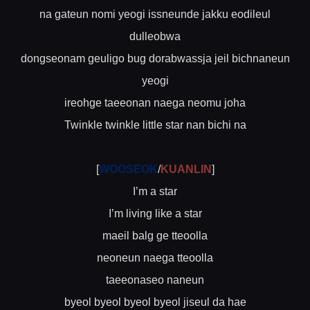
na gateun nomi yeogi issneunde jakku eodileul
dulleobwa
dongseonam geuligo bug dorabwassja jeil bichnaneun
yeogi
ireohge taeeonan naega neomu joha
Twinkle twinkle little star nan bichi na
[
WOOSEOK
/
KUANLIN
]
I’m a star
I’m living like a star
maeil balg ge tteoolla
neoneun naega tteoolla
taeeonaseo naneun
byeol byeol byeol byeol jiseul da hae