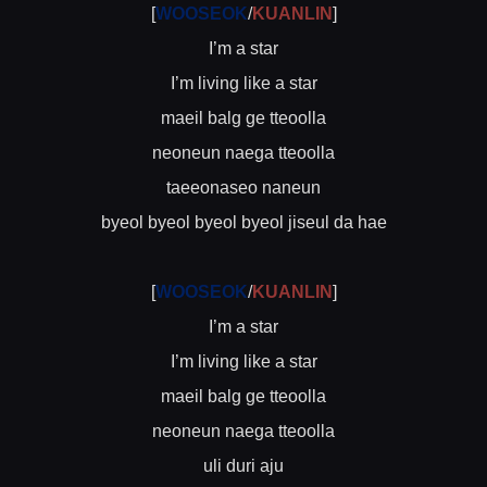
[
WOOSEOK
/
KUANLIN
]
I’m a star
I’m living like a star
maeil balg ge tteoolla
neoneun naega tteoolla
taeeonaseo naneun
byeol byeol byeol byeol jiseul da hae
[
WOOSEOK
/
KUANLIN
]
I’m a star
I’m living like a star
maeil balg ge tteoolla
neoneun naega tteoolla
uli duri aju