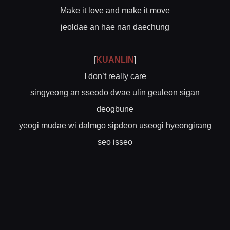
Make it love and make it move
jeoldae an hae nan daechung
[
KUANLIN
]
I don’t really care
singyeong an sseodo dwae ulin geuleon sigan
deogbune
yeogi mudae wi dalmgo sipdeon useogi hyeongirang
seo isseo