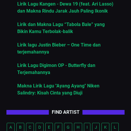
Lirik Lagu Kangen - Dewa 19 (feat. Ari Lasso)
dan Makna Rindu Jarak Jauh Paling Ikonik
Lirik dan Makna Lagu “Tabola Bale” yang
Bikin Kamu Terbolak-balik
Lirik lagu Justin Bieber – One Time dan
terjemahannya
Lirik Lagu Digimon OP - Butterfly dan
Terjemahannya
Makna Lirik Lagu "Ayang Ayang" Niken
Salindry: Kisah Cinta yang Diuji
FIND ARTIST
A
B
C
D
E
F
G
H
I
J
K
L