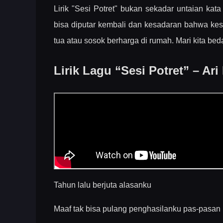
Lirik Lagu “Sesi Potret” – Ari Lesmana
Lirik "Sesi Potret" bukan sekadar untaian kat
Makna Lirik Lagu “Sesi Potret”
bisa diputar kembali dan kesadaran bahwa kesu
1. Ironi Kesuksesan Finansial dan Alasan Pe
tua atau sosok berharga di rumah. Mari kita bed
2. Rumah Baru yang Berupa Makam
Lirik Lagu “Sesi Potret” – Ar
3. Ketidakmampuan untuk Ikhlas dan Amati
4. Simbolisme Sesi Potret Keluarga yang Pin
Esensi Waktu dan Prioritas Kehidupan
Kesimpulan
Tahun lalu berjuta alasanku
Maaf tak bisa pulang penghasilanku pas-pasan