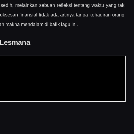
a sedih, melainkan sebuah refleksi tentang waktu yang tak
ksesan finansial tidak ada artinya tanpa kehadiran orang
rantau
ah makna mendalam di balik lagu ini.
i Lesmana
risme Duka
cang