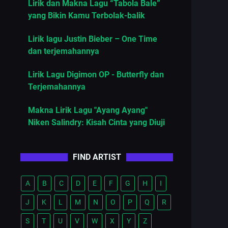
Lirik dan Makna Lagu “Tabola Bale”
yang Bikin Kamu Terbolak-balik
Lirik lagu Justin Bieber – One Time
dan terjemahannya
Lirik Lagu Digimon OP - Butterfly dan
Terjemahannya
Makna Lirik Lagu "Ayang Ayang"
Niken Salindry: Kisah Cinta yang Diuji
FIND ARTIST
A
B
C
D
E
F
G
H
I
J
K
L
M
N
O
P
Q
R
S
T
U
V
W
X
Y
Z