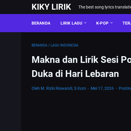
KIKY LIRIK
The best song lyrics translat
BERANDA
LIRIK LAGU
K-POP
TER
BERANDA
/
LAGU INDONESIA
Makna dan Lirik Sesi Po
Duka di Hari Lebaran
Oleh M. Rizki Riswandi, S.Kom
Mei 17, 2026
Posti