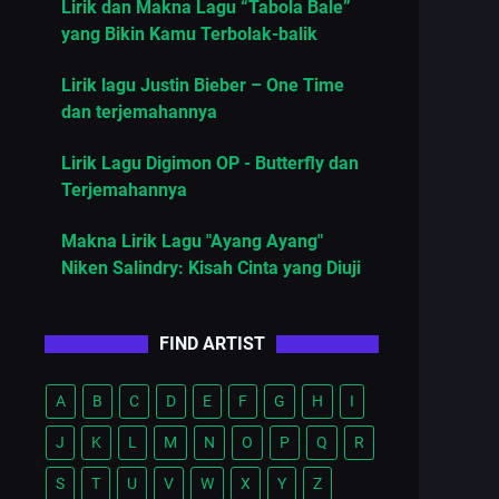
Lirik dan Makna Lagu “Tabola Bale”
yang Bikin Kamu Terbolak-balik
Lirik lagu Justin Bieber – One Time
dan terjemahannya
Lirik Lagu Digimon OP - Butterfly dan
Terjemahannya
Makna Lirik Lagu "Ayang Ayang"
Niken Salindry: Kisah Cinta yang Diuji
FIND ARTIST
A
B
C
D
E
F
G
H
I
J
K
L
M
N
O
P
Q
R
S
T
U
V
W
X
Y
Z