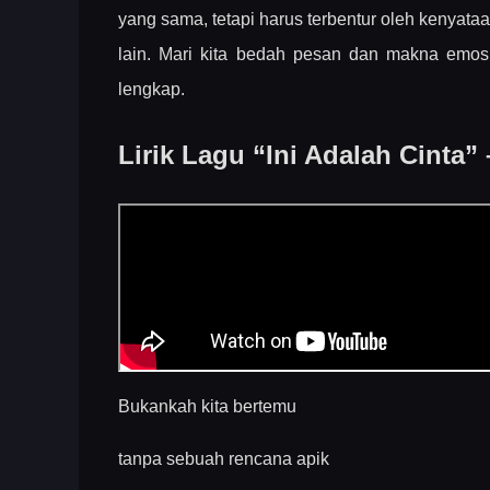
Makna Lirik Lagu “Ini Adalah Cinta”
yang sama, tetapi harus terbentur oleh kenyata
1. Pertemuan Tak Terduga dan Getaran yan
lain. Mari kita bedah pesan dan makna emosio
2. Ironi Waktu: Cinta yang Hadir Terlambat
lengkap.
3. Permohonan untuk Tidak Diberi Harapan 
Lirik Lagu “Ini Adalah Cinta” 
4. Kesempatan yang Hilang dan Sikap Berta
5. Dilema Antara Berharap dan Menjauh
Karakteristik Musik dan Penyampaian Rasa
Kesimpulan
Bukankah kita bertemu
tanpa sebuah rencana apik