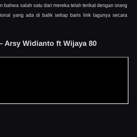
an bahwa salah satu dari mereka telah terikat dengan orang
g Sama
nal yang ada di balik setiap baris lirik lagunya secara
Palsu
– Arsy Widianto ft Wijaya 80
han