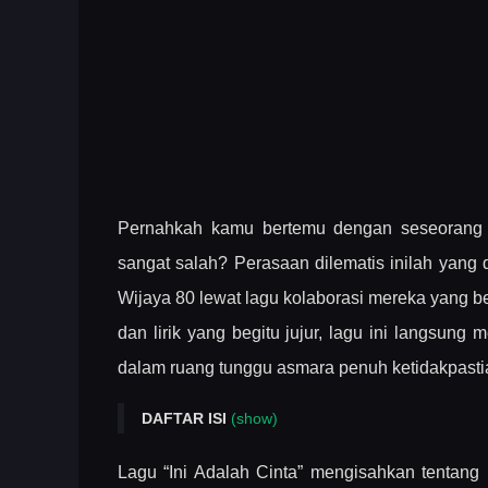
Pernahkah kamu bertemu dengan seseorang y
sangat salah? Perasaan dilematis inilah yang
Wijaya 80 lewat lagu kolaborasi mereka yang be
dan lirik yang begitu jujur, lagu ini langsu
dalam ruang tunggu asmara penuh ketidakpasti
DAFTAR ISI
(show)
Lirik Lagu “Ini Adalah Cinta” – Arsy Widianto ft
Lagu “Ini Adalah Cinta” mengisahkan tentan