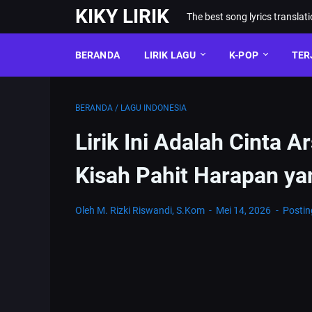
KIKY LIRIK
The best song lyrics translat
BERANDA
LIRIK LAGU
K-POP
TER
BERANDA
/
LAGU INDONESIA
Lirik Ini Adalah Cinta A
Kisah Pahit Harapan ya
Oleh M. Rizki Riswandi, S.Kom
Mei 14, 2026
Posti