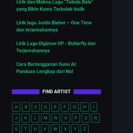
Lirik dan Makna Lagu “Tabola Bale”
yang Bikin Kamu Terbolak-balik
Lirik lagu Justin Bieber – One Time
dan terjemahannya
Lirik Lagu Digimon OP - Butterfly dan
Terjemahannya
Cara Berlangganan Suno AI:
Panduan Lengkap dari Nol
FIND ARTIST
A
B
C
D
E
F
G
H
I
J
K
L
M
N
O
P
Q
R
S
T
U
V
W
X
Y
Z