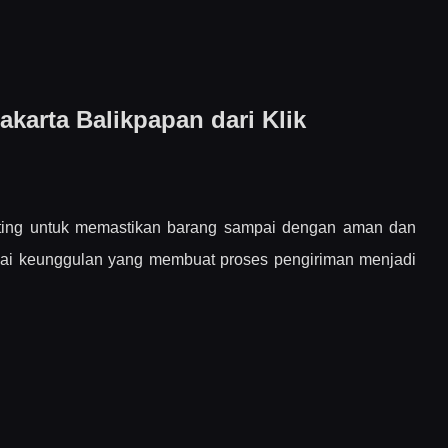
ari Klik Logistics?
karta Balikpapan dari Klik
apan
n
enting untuk memastikan barang sampai dengan aman dan
Balikpapan
agai keunggulan yang membuat proses pengiriman menjadi
 Anda