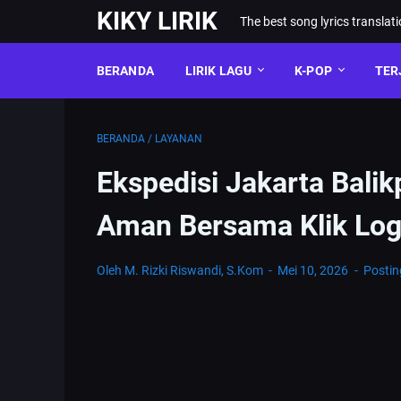
KIKY LIRIK
The best song lyrics translat
BERANDA
LIRIK LAGU
K-POP
TER
BERANDA
/
LAYANAN
Ekspedisi Jakarta Bali
Aman Bersama Klik Logi
Oleh M. Rizki Riswandi, S.Kom
Mei 10, 2026
Posti