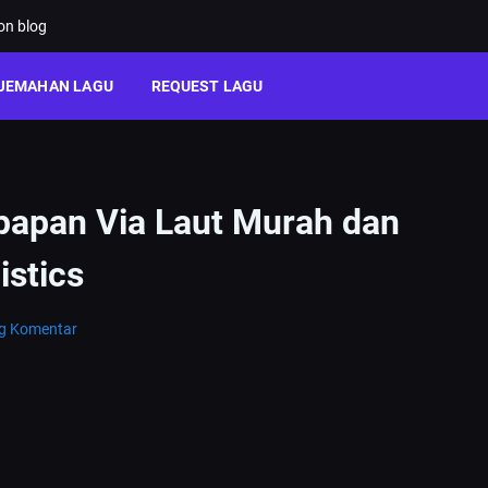
ion blog
JEMAHAN LAGU
REQUEST LAGU
kpapan Via Laut Murah dan
stics
ng Komentar