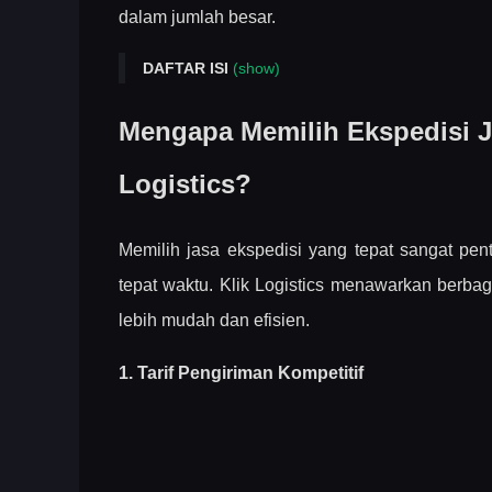
dalam jumlah besar.
DAFTAR ISI
(show)
Mengapa Memilih Ekspedisi Jakarta Balikpapan d
Mengapa Memilih Ekspedisi Ja
Jenis Barang yang Bisa Dikirim ke Balikpapan
Logistics?
Proses Pengiriman Ekspedisi Jakarta ke Balikp
Estimasi Waktu Pengiriman Jakarta Balikpapa
Memilih jasa ekspedisi yang tepat sangat p
Tips Menggunakan Jasa Ekspedisi Jakarta ke 
tepat waktu. Klik Logistics menawarkan berb
Klik Logistics Siap Menjadi Partner Pengiriman
lebih mudah dan efisien.
1. Tarif Pengiriman Kompetitif