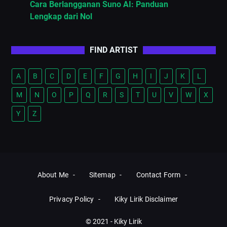
Cara Berlangganan Suno AI: Panduan
Lengkap dari Nol
FIND ARTIST
A
B
C
D
E
F
G
H
I
J
K
L
M
N
O
P
Q
R
S
T
U
V
W
X
Y
Z
About Me
Sitemap
Contact Form
Privacy Policy
Kiky Lirik Disclaimer
© 2021 -
Kiky Lirik