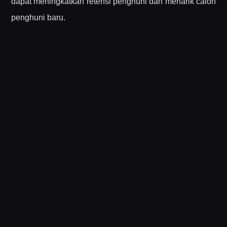
dapat meningkatkan retensi penghuni dan menarik calon
penghuni baru.