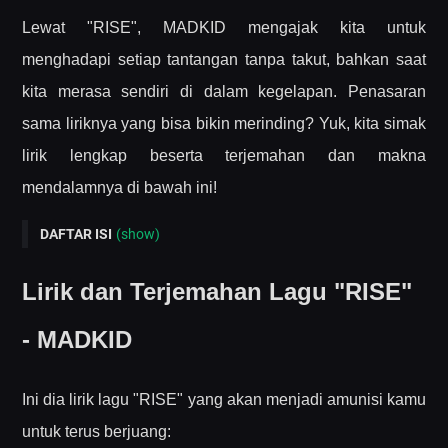
Lewat "RISE", MADKID mengajak kita untuk
menghadapi setiap tantangan tanpa takut, bahkan saat
kita merasa sendiri di dalam kegelapan. Penasaran
sama liriknya yang bisa bikin merinding? Yuk, kita simak
lirik lengkap beserta terjemahan dan makna
mendalamnya di bawah ini!
DAFTAR ISI
(show)
Lirik dan Terjemahan Lagu "RISE" - MADKID
Lirik dan Terjemahan Lagu "RISE"
Makna di Balik Lagu "RISE": Berani Bangkit dari Kegelapan
- MADKID
Pesan Pantang Menyerah dan Self-Acceptance
Gaya Musikal yang Menguatkan Makna Lirik
Ini dia lirik lagu "RISE" yang akan menjadi amunisi kamu
Penutup: Inspirasi untuk Terus Melangkah
untuk terus berjuang: