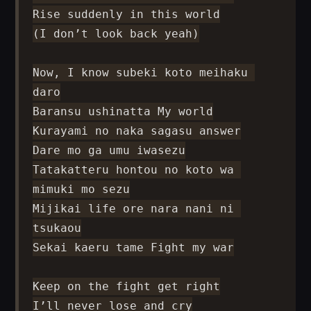
Rise suddenly in this world

(I don’t look back yeah)

Now, I know subeki koto meihaku 
daro

Baransu ushinatta My world

Kurayami no naka sagasu answer

Dare mo ga umu iwasezu

Tatakatteru hontou no koto wa 
mimuki mo sezu

Mijikai life ore nara nani ni 
tsukaou

Sekai kaeru tame Fight my war

Keep on the fight get right

I’ll never lose and cry
