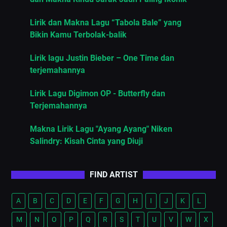
Lirik dan Makna Lagu “Tabola Bale” yang
Bikin Kamu Terbolak-balik
Lirik lagu Justin Bieber – One Time dan
terjemahannya
Lirik Lagu Digimon OP - Butterfly dan
Terjemahannya
Makna Lirik Lagu "Ayang Ayang" Niken
Salindry: Kisah Cinta yang Diuji
FIND ARTIST
A
B
C
D
E
F
G
H
I
J
K
L
M
N
O
P
Q
R
S
T
U
V
W
X