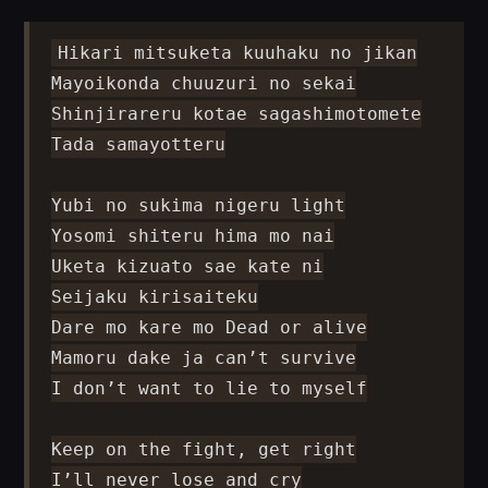
Hikari mitsuketa kuuhaku no jikan

Mayoikonda chuuzuri no sekai

Shinjirareru kotae sagashimotomete

Tada samayotteru

Yubi no sukima nigeru light

Yosomi shiteru hima mo nai

Uketa kizuato sae kate ni

Seijaku kirisaiteku

Dare mo kare mo Dead or alive

Mamoru dake ja can’t survive

I don’t want to lie to myself

Keep on the fight, get right

I’ll never lose and cry
