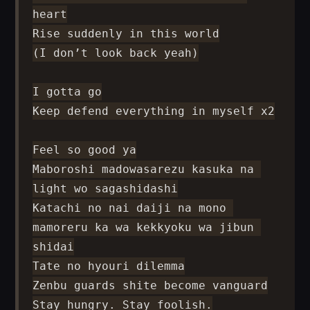
heart

Rise suddenly in this world

(I don’t look back yeah)

I gotta go

Keep defend everything in myself x2

Feel so good ya

Maboroshi madowasarezu kasuka na 
light wo sagashidashi

Katachi no nai daiji na mono 
mamoreru ka wa kekkyoku wa jibun 
shidai

Tate no hyouri dilemma

Zenbu guards shite become vanguard

Stay hungry. Stay foolish.
