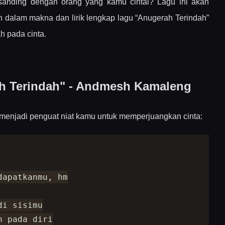
sanding dengan orang yang kamu cintai? Lagu ini akan
h dalam makna dan lirik lengkap lagu “Anugerah Terindah”
h pada cinta.
mesh Kamaleng
ah Terindah" - Andmesh Kamaleng
lus
a menjadi penguat niat kamu untuk memperjuangkan cinta:
 Sejati
apatkanmu, hm

i sisimu

 pada diri
