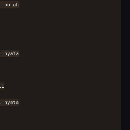
 ho-oh

 nyata

i

 nyata
