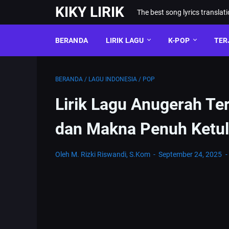
KIKY LIRIK
The best song lyrics translat
BERANDA
LIRIK LAGU
K-POP
TER
BERANDA
/
LAGU INDONESIA
/
POP
Lirik Lagu Anugerah T
dan Makna Penuh Ketu
Oleh M. Rizki Riswandi, S.Kom
September 24, 2025