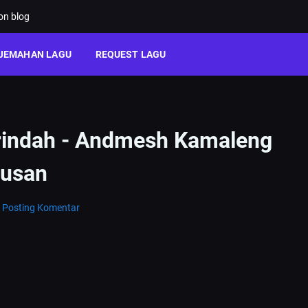
ion blog
JEMAHAN LAGU
REQUEST LAGU
erindah - Andmesh Kamaleng
lusan
Posting Komentar