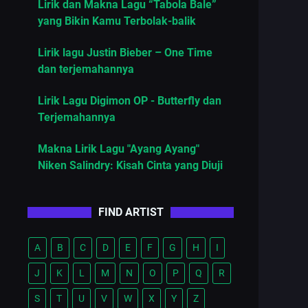
Lirik dan Makna Lagu “Tabola Bale”
yang Bikin Kamu Terbolak-balik
Lirik lagu Justin Bieber – One Time
dan terjemahannya
Lirik Lagu Digimon OP - Butterfly dan
Terjemahannya
Makna Lirik Lagu "Ayang Ayang"
Niken Salindry: Kisah Cinta yang Diuji
FIND ARTIST
A
B
C
D
E
F
G
H
I
J
K
L
M
N
O
P
Q
R
S
T
U
V
W
X
Y
Z