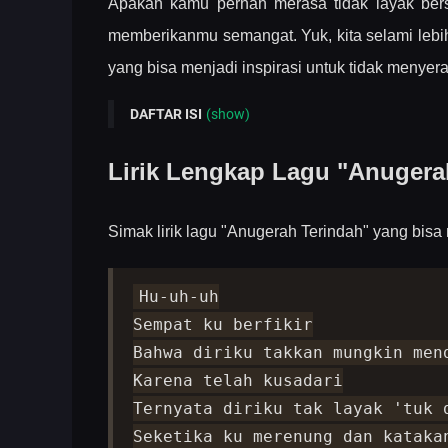
Apakah kamu pernah merasa tidak layak ber
memberikanmu semangat. Yuk, kita selami lebi
yang bisa menjadi inspirasi untuk tidak menyera
DAFTAR ISI
(show)
Lirik Lengkap Lagu "Anugerah Terindah" - And
Lirik Lengkap Lagu "Anuger
Makna Lirik: Perjuangan dan Ketulusan yang Tu
Cinta yang Tulus dan Tak Ada Tandingan
Simak lirik lagu "Anugerah Terindah" yang bis
Mengapa Lagu Ini Begitu Menyentuh?
Penutup: Inspirasi untuk Memperjuangkan Cinta
Hu-uh-uh

Sempat ku berfikir

Bahwa diriku takkan mungkin mend
Karena telah kusadari

Ternyata diriku tak layak 'tuk d
Seketika ku merenung dan katakan