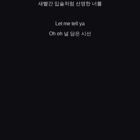
새빨간
입술처럼
선명한
너를
Let me tell ya
널
담은
시선
Oh oh