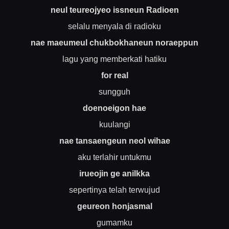
neul teureojyeo issneun Radioen
selalu menyala di radioku
nae maeumeul chukbokhaneun noraeppun
lagu yang memberkati hatiku
for real
sungguh
doenoeigon hae
kuulangi
nae tansaengeun neol wihae
aku terlahir untukmu
irueojin ge anilkka
sepertinya telah terwujud
geureon honjasmal
gumamku