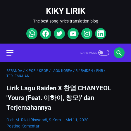
KIKY LIRIK
The best song lyrics translation blog
BERANDA
/
K-POP
/
KPOP
/
LAGU KOREA
/
R
/
RAIDEN
/
RNB
/
TERJEMAHAN
Lirik Lagu Raiden X 찬열 CHANYEOL
'Yours (Feat. 이하이, 창모)' dan
Terjemahannya
Oleh M. Rizki Riswandi, S.Kom
Mei 11, 2020
Posting Komentar