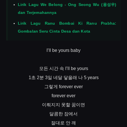
Lirik Lagu We Belong - Ong Seong Wu (옹성우)
dan Terjemahannya
Lirik Lagu Ranu Bombai Ki Ranu Prabha:
Gombalan Seru Cinta Desa dan Kota
I’ll be yours baby
모든
시간
속
I’ll be yours
초
분
일
네달
닿을래
나
1
2
3
5 years
그렇게
forever ever
forever ever
이뤄지지
못할
꿈이면
달콤한
잠에서
절대로
안
깨