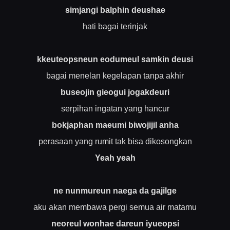
simjangi balphin deushae
hati bagai terinjak
kkeuteopsneun eodumeul samkin deusi
bagai menelan kegelapan tanpa akhir
buseojin gieogui jogakdeuri
serpihan ingatan yang hancur
bokjaphan maeumi biwojijil anha
perasaan yang rumit tak bisa dikosongkan
Yeah yeah
ne nunmureun naega da gajilge
aku akan membawa pergi semua air matamu
neoreul wonhae dareun iyueopsi