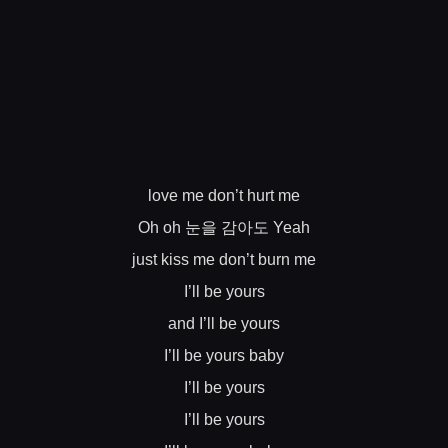
love me don’t hurt me
눈을
감아도
Oh oh
Yeah
just kiss me don’t burn me
I’ll be yours
and I’ll be yours
I’ll be yours baby
I’ll be yours
I’ll be yours