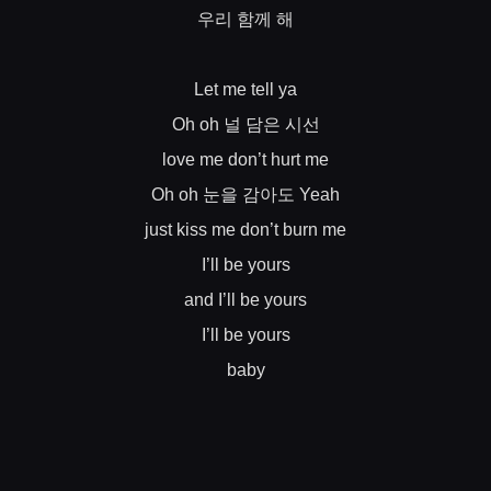
우리
함께
해
Let me tell ya
널
담은
시선
Oh oh
love me don’t hurt me
눈을
감아도
Oh oh
Yeah
just kiss me don’t burn me
I’ll be yours
and I’ll be yours
I’ll be yours
baby