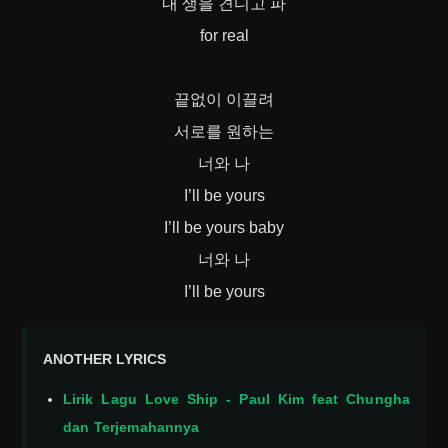
내
생을
견디고
파
for real
끝없이
이끌려
서로를
원하는
너와
나
I’ll be yours
I’ll be yours baby
너와
나
I’ll be yours
ANOTHER LYRICS
Lirik Lagu Love Ship - Paul Kim feat Chungha
dan Terjemahannya