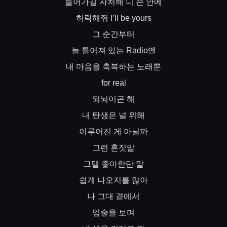
들어가길
자처해
니
손
안에
허락해줘
I’ll be yours
그
순간부터
늘
틀어져
있는
엔
Radio
내
마음을
축복하는
노래뿐
for real
되뇌이곤
해
내
탄생은
널
위해
이루어진
게
아닐까
그런
혼잣말
그댈
좋아한단
말
쉽게
나오지를
않아
나
그대
곁에서
입술을
보며