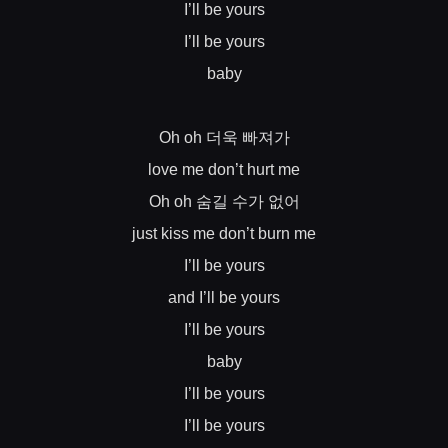
I’ll be yours
I’ll be yours
baby
더욱
빠져가
Oh oh
love me don’t hurt me
숨길
수가
없어
Oh oh
just kiss me don’t burn me
I’ll be yours
and I’ll be yours
I’ll be yours
baby
I’ll be yours
I’ll be yours