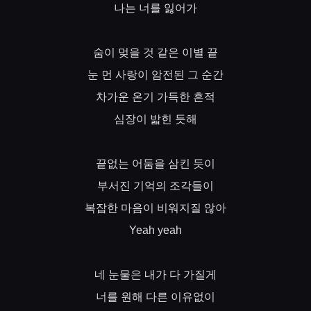
나는
너를
잃어가
숨이
멎을
것
같은
이별
끝
눈
먼
사랑이
암전된
그
순간
차가운
온기
가득한
흔적
심장이
밟힌
듯해
끝없는
어둠을
삼킨
듯이
부서진
기억의
조각들이
복잡한
마음이
비워지질
않아
Yeah yeah
네
눈물은
내가
다
가질게
너를
원해
다른
이유없이