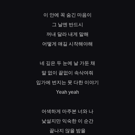
이
안에
꼭
숨긴
마음이
그
날엔
반드시
꺼내
달라
내게
말해
어떻게
얘길
시작해야해
네
깊은
두
눈에
날
가둔
채
말
없이
끝없이
속삭여줘
입가에
번지는
못
다한
이야기
Yeah yeah
어색하게
마주본
너와
나
낯설지만
익숙한
이
순간
끝나지
않을
밤을