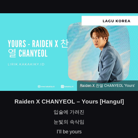
Raiden X 찬열 CHANYEOL 'Yours'
Raiden X CHANYEOL – Yours [Hangul]
입술에
가려진
눈빛의
속삭임
I’ll be yours