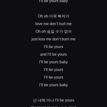
I’ll be yours baby
더욱
빠져가
Oh oh
love me don’t hurt me
숨길
수가
없어
Oh oh
just kiss me don’t burn me
I’ll be yours
and I’ll be yours
I’ll be yours baby
I’ll be yours
I’ll be yours
I’ll be yours baby
넌
내께
아냐
I’ll be yours