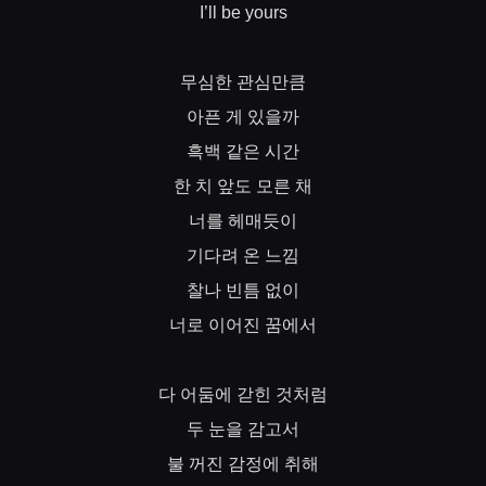
I’ll be yours
무심한
관심만큼
아픈
게
있을까
흑백
같은
시간
한
치
앞도
모른
채
너를
헤매듯이
기다려
온
느낌
찰나
빈틈
없이
너로
이어진
꿈에서
다
어둠에
갇힌
것처럼
두
눈을
감고서
불
꺼진
감정에
취해