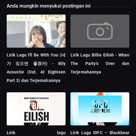
Anda mungkin menyukai postingan ini
Lirik Lagu I'll Be With You (네
Lirik Lagu Billie Eilish - When
가 있으면 좋겠어) - Bily
The Party's Over dan
Acoustie (Ost. At Eighteen
Terjemahannya
Part 3) dan Terjemahannya
Lirik lagu
Lirik Lagu IDFC – Blackbear