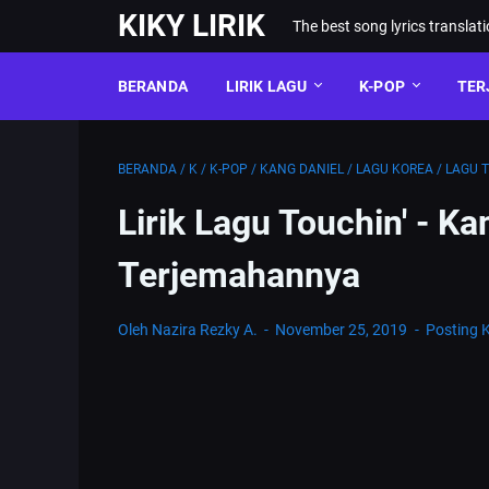
KIKY LIRIK
The best song lyrics translat
BERANDA
LIRIK LAGU
K-POP
TER
BERANDA
/
K
/
K-POP
/
KANG DANIEL
/
LAGU KOREA
/
LAGU 
Lirik Lagu Touchin' -
Terjemahannya
Oleh Nazira Rezky A.
November 25, 2019
Posting 