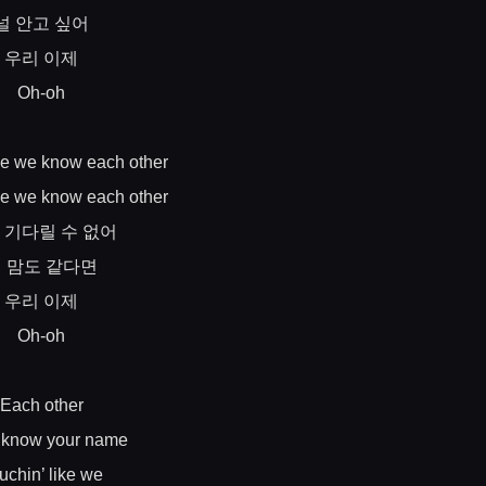
널
안고
싶어
우리
이제
Oh-oh
ike we know each other
ike we know each other
기다릴
수
없어
네
맘도
같다면
우리
이제
Oh-oh
Each other
 know your name
uchin’ like we