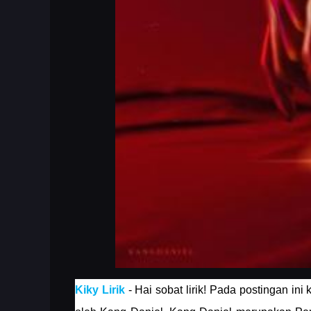
Kiky Lirik
- Hai sobat lirik! Pada postingan in