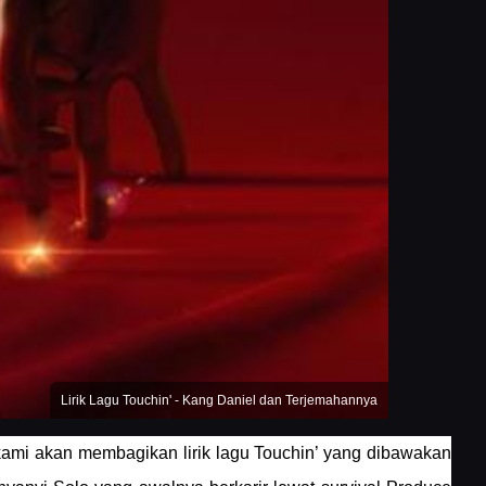
Lirik Lagu Touchin' - Kang Daniel dan Terjemahannya
i kami akan membagikan lirik lagu Touchin’ yang dibawakan