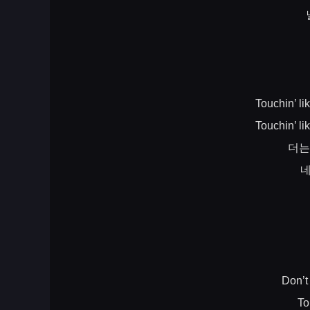
Touchin’ l
Touchin’ l
더는
Don’t
To