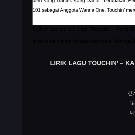
oleh Kang Daniel. Kang Daniel merupakan Peny
101 sebagai Anggota Wanna One. Touchin’ merupa
Berikut adalah lirik Lagu Touchin’ – Kang 
terjemahan dalam Bahasa Indonesia. Semoga li
LIRIK LAGU TOUCHIN’ – 
깊
빛
네