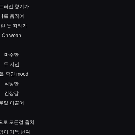
트러진
향기가
나를
움직여
홀린
듯
따라가
Oh woah
마주한
두
시선
을
죽인
mood
적당한
긴장감
우릴
이끌어
으로
모든걸
훔쳐
없이
가득
번져