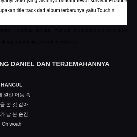
anyi Solo yang awalnya berkarir lewat survival Produce
kan title track dari album terbarunya yaitu Touchin.
Daniel
lengkap dengan Hangul, Romanization dan juga
rik yang kami buat dapat membantu.
KANG DANIEL DAN TERJEMAHANNYA
HANGUL
게
깔린
어둠
속
을
본
것
같아
가
날
본
순간
Oh woah