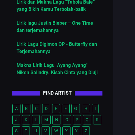
Lirik dan Makna Lagu “Tabola Bale”
yang Bikin Kamu Terbolak-balik
Lirik lagu Justin Bieber – One Time
dan terjemahannya
Lirik Lagu Digimon OP - Butterfly dan
Terjemahannya
Makna Lirik Lagu "Ayang Ayang"
Niken Salindry: Kisah Cinta yang Diuji
FIND ARTIST
A
B
C
D
E
F
G
H
I
J
K
L
M
N
O
P
Q
R
S
T
U
V
W
X
Y
Z