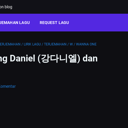
ion blog
JEMAHAN LAGU
REQUEST LAGU
TERJEMAHAN
/
LIRIK LAGU
/
TERJEMAHAN
/
W
/
WANNA ONE
 Kang Daniel (강다니엘) dan
Komentar