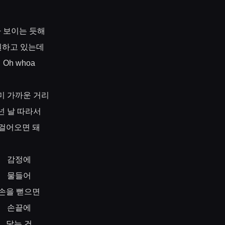
다
보이는
듯해
원하고
있는데
Oh whoa
미
가까운
거리
넌
날
따라서
걸어오면
돼
감정에
물들어
손을
뻗으면
손끝에
닿는
건