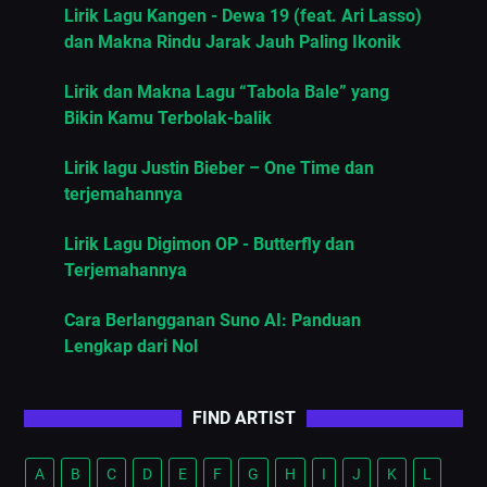
Lirik Lagu Kangen - Dewa 19 (feat. Ari Lasso)
dan Makna Rindu Jarak Jauh Paling Ikonik
Lirik dan Makna Lagu “Tabola Bale” yang
Bikin Kamu Terbolak-balik
Lirik lagu Justin Bieber – One Time dan
terjemahannya
Lirik Lagu Digimon OP - Butterfly dan
Terjemahannya
Cara Berlangganan Suno AI: Panduan
Lengkap dari Nol
FIND ARTIST
A
B
C
D
E
F
G
H
I
J
K
L