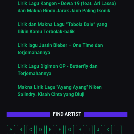
Lirik Lagu Kangen - Dewa 19 (feat. Ari Lasso)
dan Makna Rindu Jarak Jauh Paling Ikonik
Lirik dan Makna Lagu “Tabola Bale” yang
Bikin Kamu Terbolak-balik
Lirik lagu Justin Bieber – One Time dan
terjemahannya
Lirik Lagu Digimon OP - Butterfly dan
Terjemahannya
Makna Lirik Lagu "Ayang Ayang" Niken
Salindry: Kisah Cinta yang Diuji
FIND ARTIST
A
B
C
D
E
F
G
H
I
J
K
L