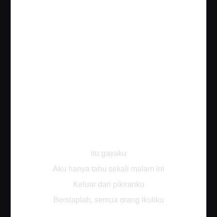
itu gayaku
Aku hanya tahu sekali malam ini
Keluar dari pikiranku
Bersiaplah, semua orang ikutiku