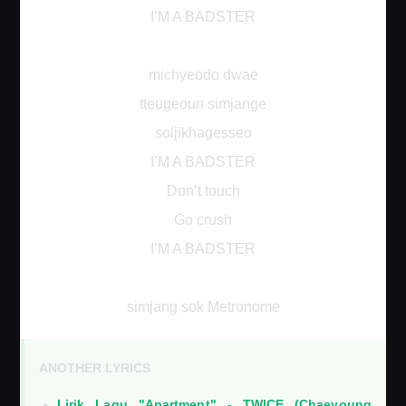
I’M A BADSTER
michyeodo dwae
tteugeoun simjange
soljikhagesseo
I’M A BADSTER
Don’t touch
Go crush
I’M A BADSTER
simjang sok Metronome
ANOTHER LYRICS
Lirik Lagu "Apartment" - TWICE (Chaeyoung