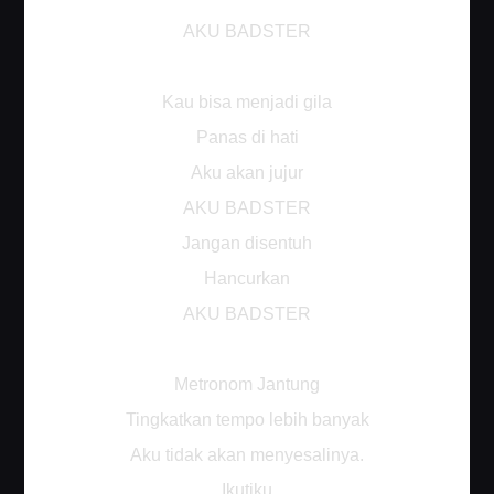
AKU BADSTER
Kau bisa menjadi gila
Panas di hati
Aku akan jujur
AKU BADSTER
Jangan disentuh
Hancurkan
AKU BADSTER
Metronom Jantung
Tingkatkan tempo lebih banyak
Aku tidak akan menyesalinya.
Ikutiku