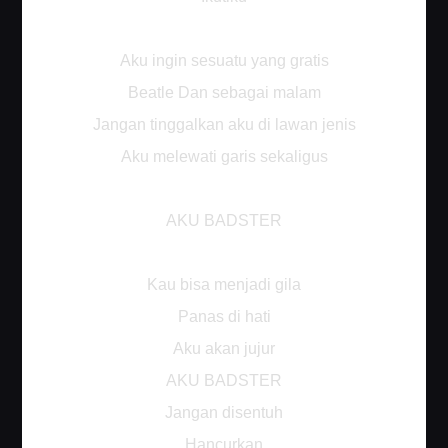
Aku ingin sesuatu yang gratis
Beatle Dan sebagai malam
Jangan tinggalkan aku di lawan jenis
Aku melewati garis sekaligus
AKU BADSTER
Kau bisa menjadi gila
Panas di hati
Aku akan jujur
AKU BADSTER
Jangan disentuh
Hancurkan