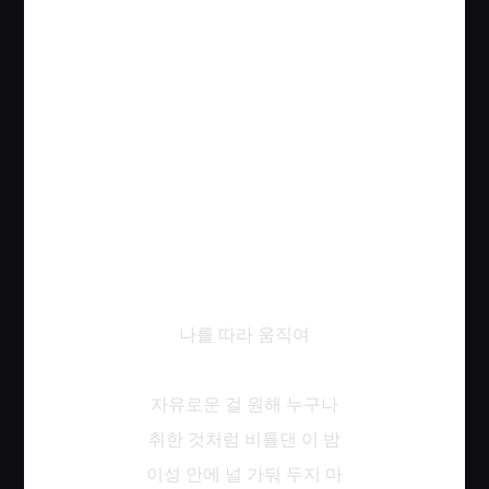
나를
따라
움직여
자유로운
걸
원해
누구나
취한
것처럼
비틀댄
이
밤
이성
안에
널
가둬
두지
마