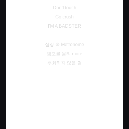
Don’t touch
Go crush
I’M A BADSTER
심장
속
Metronome
템포를
올려
more
후회하지
않을
걸