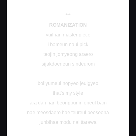
***
ROMANIZATION
yuilhan master piece
i bameun naui pick
teojin jomyeong araero
sijakdoeneun sindeurom
bollyumeul nopyeo jeulgyeo
that’s my style
ara dan han beonppunin oneul bam
nae meosdaero hae teureul beoseona
junbihae modu nal ttarawa