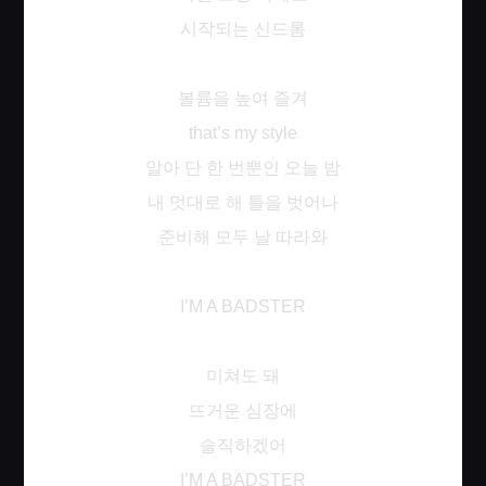
시작되는
신드롬
볼륨을
높여
즐겨
that’s my style
알아
단
한
번뿐인
오늘
밤
내
멋대로
해
틀을
벗어나
준비해
모두
날
따라와
I’M A BADSTER
미쳐도
돼
뜨거운
심장에
솔직하겠어
I’M A BADSTER