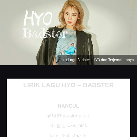
Lirik Lagu Badster - HYO dan Terjemahannya
LIRIK LAGU HYO – BADSTER
HANGUL
유일한
master piece
이
밤은
나의
pick
터진
조명
아래로