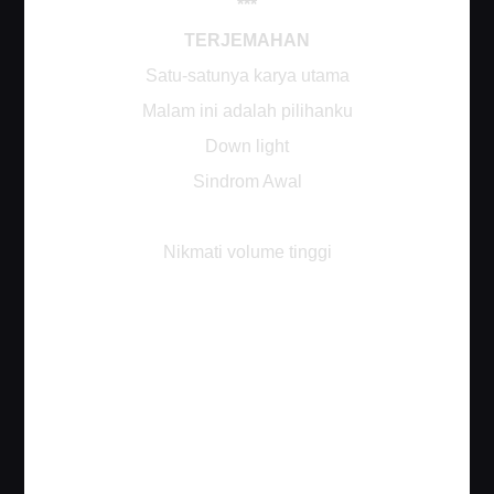
***
TERJEMAHAN
Satu-satunya karya utama
Malam ini adalah pilihanku
Down light
Sindrom Awal
Nikmati volume tinggi