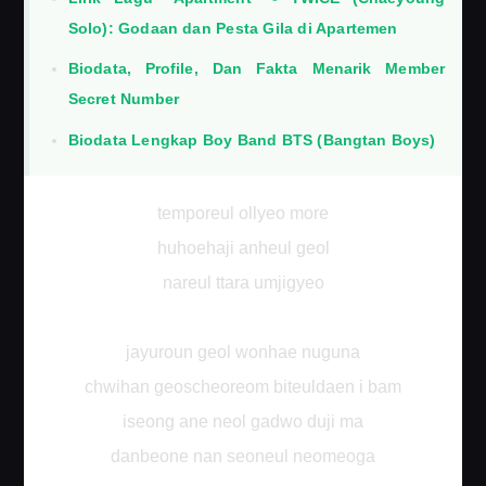
Solo): Godaan dan Pesta Gila di Apartemen
Biodata, Profile, Dan Fakta Menarik Member
Secret Number
Biodata Lengkap Boy Band BTS (Bangtan Boys)
temporeul ollyeo more
huhoehaji anheul geol
nareul ttara umjigyeo
jayuroun geol wonhae nuguna
chwihan geoscheoreom biteuldaen i bam
iseong ane neol gadwo duji ma
danbeone nan seoneul neomeoga