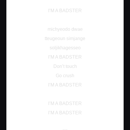
I’M A BADSTER
michyeodo dwae
tteugeoun simjange
soljikhagesseo
I’M A BADSTER
Don’t touch
Go crush
I’M A BADSTER
I’M A BADSTER
I’M A BADSTER