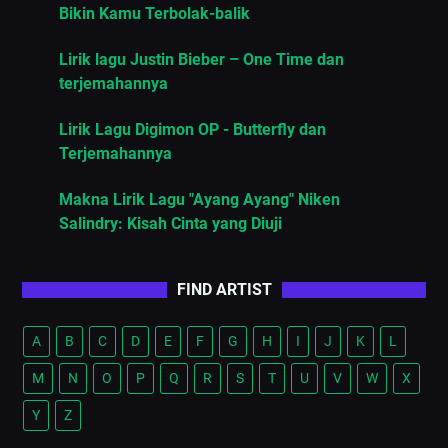
Bikin Kamu Terbolak-balik
Lirik lagu Justin Bieber – One Time dan
terjemahannya
Lirik Lagu Digimon OP - Butterfly dan
Terjemahannya
Makna Lirik Lagu "Ayang Ayang" Niken
Salindry: Kisah Cinta yang Diuji
FIND ARTIST
A
B
C
D
E
F
G
H
I
J
K
L
M
N
O
P
Q
R
S
T
U
V
W
X
Y
Z