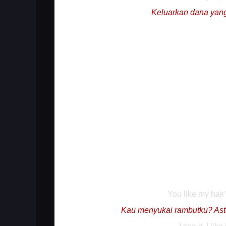
Keluarkan dana yang
You like my hair
Kau menyukai rambutku? Asta