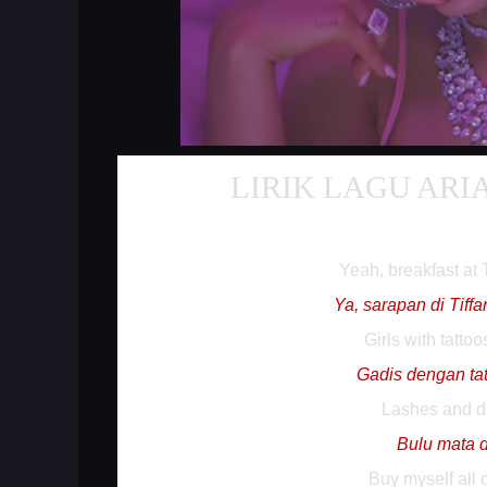
LIRIK LAGU ARI
Yeah, breakfast at 
Ya, sarapan di Tiff
Girls with tattoo
Gadis dengan ta
Lashes and 
Bulu mata 
Buy myself all 