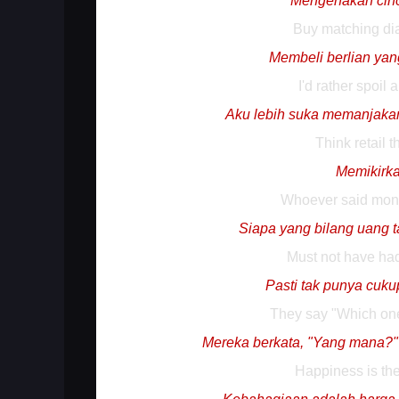
Mengenakan cincin
Buy matching dia
Membeli berlian ya
I'd rather spoil 
Aku lebih suka memanjak
Think retail 
Memikirk
Whoever said mone
Siapa yang bilang uang 
Must not have ha
Pasti tak punya cuk
They say "Which one?
Mereka berkata, "Yang mana?" 
Happiness is th