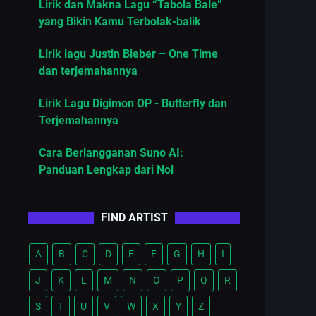
Lirik dan Makna Lagu “Tabola Bale”
yang Bikin Kamu Terbolak-balik
Lirik lagu Justin Bieber – One Time
dan terjemahannya
Lirik Lagu Digimon OP - Butterfly dan
Terjemahannya
Cara Berlangganan Suno AI:
Panduan Lengkap dari Nol
FIND ARTIST
A
B
C
D
E
F
G
H
I
J
K
L
M
N
O
P
Q
R
S
T
U
V
W
X
Y
Z