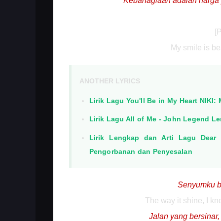
Kebahagiaan adalah harga
[
My smile is be
ANOTHER LYRICS
Lirik Lagu You'll Be in My Heart NIKI
Lirik Lagu All of Me - John Legend 
Lirik Lengkap dan Arti Lagu Dear
Pengorbanan dan Penyesalan
Senyumku ber
The way it shine, I kn
Jalan yang bersinar