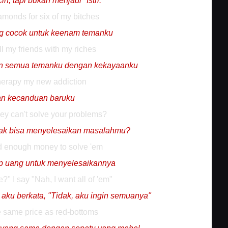
, tapi bukan menjadi "Istri.
monds for six of my bitches
ng cocok untuk keenam temanku
all my friends with my riches
an semua temanku dengan kekayaanku
therapy my new addiction
an kecanduan baruku
y can't solve your problems?
tak bisa menyelesaikan masalahmu?
d enough money to solve 'em
up uang untuk menyelesaikannya
" I say "Nah, I want all of 'em"
aku berkata, "Tidak, aku ingin semuanya"
e same price as red-bottoms