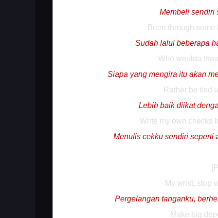
Membeli sendiri 
Been through some ba
Sudah lalui beberapa h
Who woulda thoug
Siapa yang mengira itu akan m
Rather be tied u
Lebih baik diikat deng
Write my own checks lik
Menulis cekku sendiri seperti
[
My wrist, stop w
Pergelangan tanganku, berhe
Make big depo