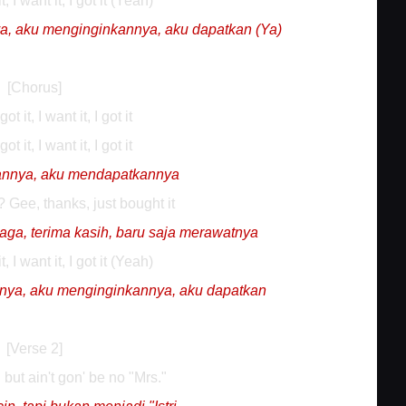
 it, I want it, I got it (Yeah)
a, aku menginginkannya, aku dapatkan (Ya)
[Chorus]
 got it, I want it, I got it
 got it, I want it, I got it
annya, aku mendapatkannya
? Gee, thanks, just bought it
ga, terima kasih, baru saja merawatnya
 it, I want it, I got it (Yeah)
nya, aku menginginkannya, aku dapatkan
[Verse 2]
 but ain't gon' be no "Mrs."