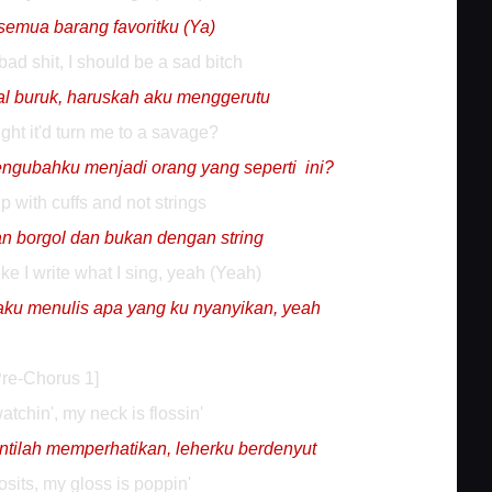
semua barang favoritku (Ya)
d shit, I should be a sad bitch
al buruk, haruskah aku menggerutu
ht it'd turn me to a savage?
engubahku menjadi orang yang seperti ini?
p with cuffs and not strings
an borgol dan bukan dengan string
e I write what I sing, yeah (Yeah)
 aku menulis apa yang ku nyanyikan, yeah
Pre-Chorus 1]
atchin', my neck is flossin'
ntilah memperhatikan, leherku berdenyut
sits, my gloss is poppin'