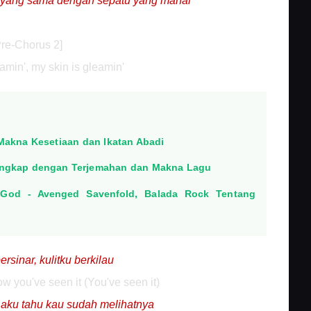
 yang sama dengan sepatu yang mahal
Pre-Chorus 2]
amin', my skin is gleamin'
: Makna Kesetiaan dan Ikatan Abadi
Lengkap dengan Terjemahan dan Makna Lagu
 God - Avenged Savenfold, Balada Rock Tentang
sinar, kulitku berkilau
ow you've seen it (You've seen it)
, aku tahu kau sudah melihatnya