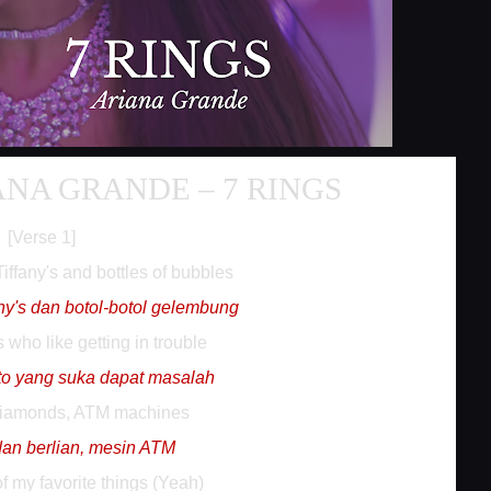
ANA GRANDE – 7 RINGS
[Verse 1]
Tiffany's and bottles of bubbles
any's dan botol-botol gelembung
s who like getting in trouble
to yang suka dapat masalah
diamonds, ATM machines
dan berlian, mesin ATM
of my favorite things (Yeah)