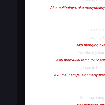
I see it, I like
Aku melihatnya, aku menyukainy
I want it, I
I want it, I
Aku mengingink
You like my hair
Kau menyukai rambutku? Asta
I see it, I like
Aku melihatnya, aku menyukai
Wearing a ring,