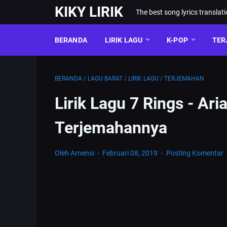
KIKY LIRIK
The best song lyrics translat
BERANDA
LIRIK LAGU
K-POP
TER
BERANDA
/
LAGU BARAT
/
LIRIK LAGU
/
TERJEMAHAN
Lirik Lagu 7 Rings - Ar
Terjemahannya
Oleh Arnensi
Februari 08, 2019
Posting Komentar