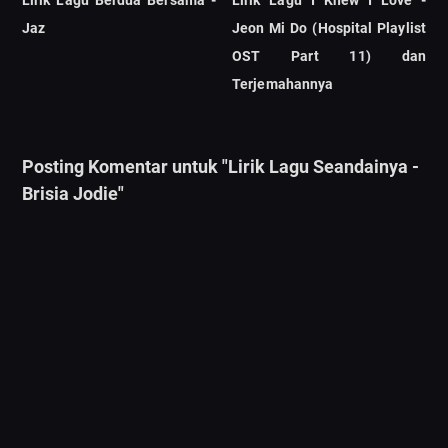
Lirik Lagu Berdua Bersama -
Lirik Lagu I Knew I Love -
Jaz
Jeon Mi Do (Hospital Playlist
OST Part 11) dan
Terjemahannya
Posting Komentar untuk "Lirik Lagu Seandainya -
Brisia Jodie"