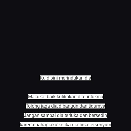
Ku disini merindukan dia
Malaikat baik kutitipkan dia untukmu
Tolong jaga dia dibangun dan tidurnya
Jangan sampai dia terluka dan bersedih
karena bahagiaku ketika dia bisa tersenyum