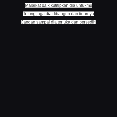
Malaikat baik kutitipkan dia untukmu
Tolong jaga dia dibangun dan tidurnya
Jangan sampai dia terluka dan bersedih