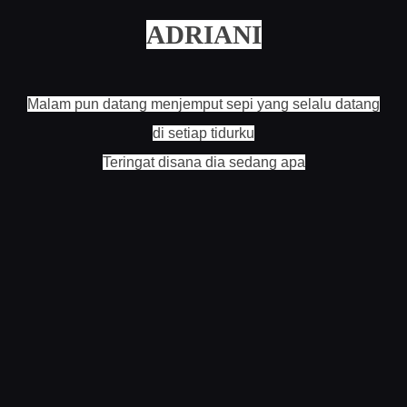
ADRIANI
Malam pun datang menjemput sepi yang selalu datang
di setiap tidurku
Teringat disana dia sedang apa