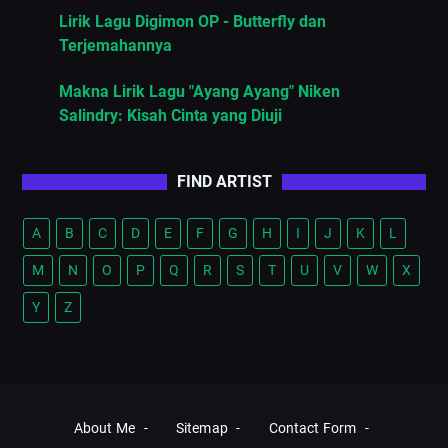
Lirik Lagu Digimon OP - Butterfly dan
Terjemahannya
Makna Lirik Lagu "Ayang Ayang" Niken
Salindry: Kisah Cinta yang Diuji
FIND ARTIST
A
B
C
D
E
F
G
H
I
J
K
L
M
N
O
P
Q
R
S
T
U
V
W
X
Y
Z
About Me
Sitemap
Contact Form