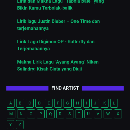
Lirik dan Makna Lagu “Tabola Bale” yang
Bikin Kamu Terbolak-balik
Lirik lagu Justin Bieber – One Time dan
terjemahannya
Lirik Lagu Digimon OP - Butterfly dan
Terjemahannya
Makna Lirik Lagu "Ayang Ayang" Niken
Salindry: Kisah Cinta yang Diuji
FIND ARTIST
A
B
C
D
E
F
G
H
I
J
K
L
M
N
O
P
Q
R
S
T
U
V
W
X
Y
Z