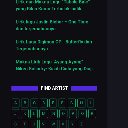
Lirik dan Makna Lagu “Tabola Bale”
yang Bikin Kamu Terbolak-balik
Lirik lagu Justin Bieber – One Time
dan terjemahannya
Lirik Lagu Digimon OP - Butterfly dan
Terjemahannya
Makna Lirik Lagu "Ayang Ayang"
Niken Salindry: Kisah Cinta yang Diuji
FIND ARTIST
A
B
C
D
E
F
G
H
I
J
K
L
M
N
O
P
Q
R
S
T
U
V
W
X
Y
Z