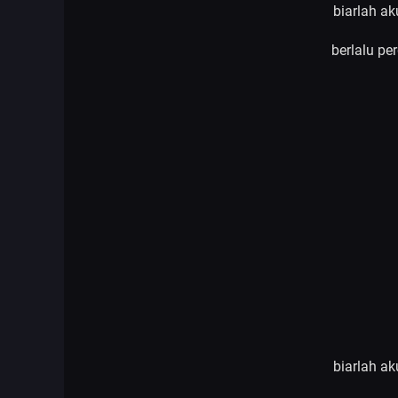
biarlah a
berlalu pe
biarlah a