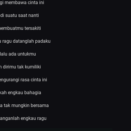
rgi membawa cinta ini
di suatu saat nanti
membuatmu tersakiti
u ragu datanglah padaku
lalu ada untukmu
 dirimu tak kumiliki
ngurangi rasa cinta ini
kah engkau bahagia
ta tak mungkin bersama
janganlah engkau ragu