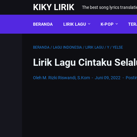
KIKY LIRIK
The best song lyrics translat
BERANDA
LIRIK LAGU
K-POP
TER
BERANDA
/
LAGU INDONESIA
/
LIRIK LAGU
/
Y
/
YELSE
Lirik Lagu Cintaku Sela
Oleh M. Rizki Riswandi, S.Kom
Juni 09, 2022
Posti