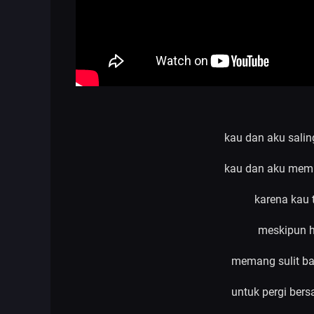
kau dan aku sali
kau dan aku memb
karena kau t
meskipun h
memang sulit ba
untuk pergi ber