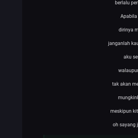
berlalu pe
Apabila 
dirinya 
janganlah ka
aku se
walaupun
tak akan me
mungkin
meskipun ki
oh sayang 