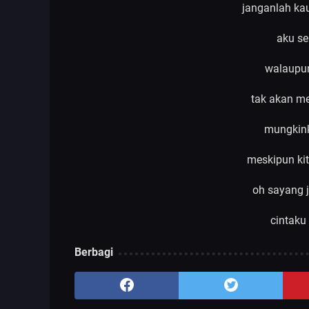
janganlah ka
aku se
walaupun
tak akan me
mungkin
meskipun ki
oh sayang 
cintaku
Berbagi