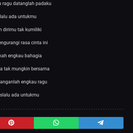
u ragu datanglah padaku
lalu ada untukmu
 dirimu tak kumiliki
ngurangi rasa cinta ini
kah engkau bahagia
ta tak mungkin bersama
janganlah engkau ragu
 slalu ada untukmu