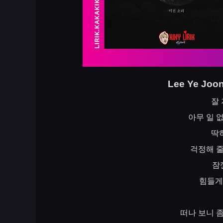
Lee Ye Joo
잘
아무
일
딱
걱정해
잠
힘들게
떠나
보니