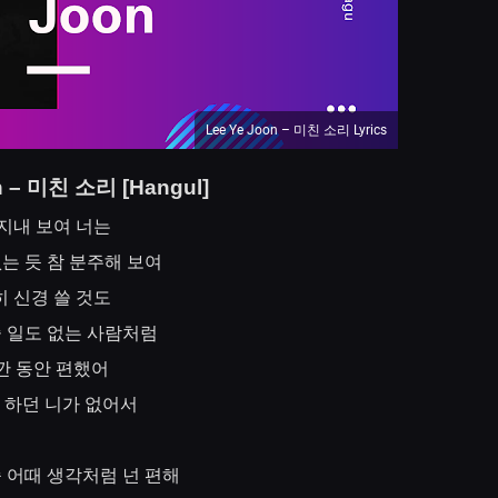
Lee Ye Joon – 미친 소리 Lyrics
n –
미친
소리
[Hangul]
지내
보여
너는
없는
듯
참
분주해
보여
히
신경
쓸
것도
줄
일도
없는
사람처럼
깐
동안
편했어
하던
니가
없어서
좀
어때
생각처럼
넌
편해