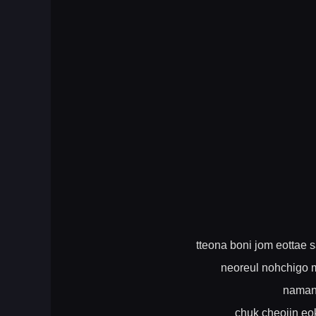
tteona boni jom eotta
neoreul nohchigo 
naman
chuk cheojin eo