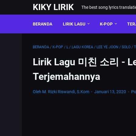
KIKY LIRIK
The best song lyrics translat
BERANDA
LIRIK LAGU
K-POP
TER
BERANDA
/
K-POP
/
L
/
LAGU KOREA
/
LEE YE JOON
/
SOLO
/
Lirik Lagu 미친 소리 - L
Terjemahannya
Oleh M. Rizki Riswandi, S.Kom
Januari 13, 2020
Po