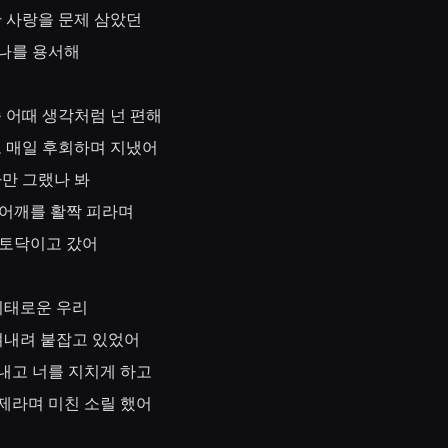
난
사랑을
문제
삼았던
나를
용서해
좀
어때
생각처럼
넌
편해
고
매일
후회하며
지냈어
나만
그랬나
봐
어깨를
활짝
피라며
토닥이고
갔어
위태로운
우리
켜내려
붙잡고
있었어
내고
너를
지치게
하고
제라며
미친
소릴
했어