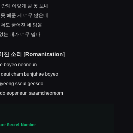
안돼
이렇게
널
못
보내
못
해준
게
너무
많은데
외쳐도
굳어진
네
맘을
없는
내가
너무
밉다
미친
소리
[Romanization]
nae boyeo neoneun
 deut cham bunjuhae boyeo
ngyeong sseul geosdo
ildo eopsneun saramcheoreom
mber Secret Number