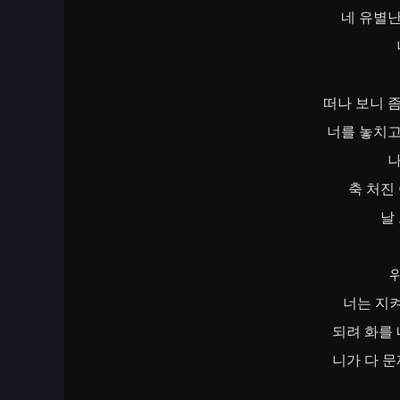
네
유별
떠나
보니
너를
놓치
축
처진
날
너는
지
되려
화를
니가
다
문