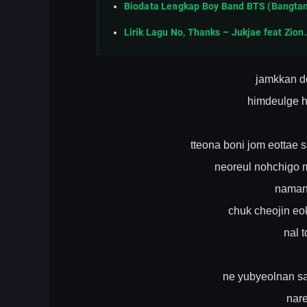
Biodata Lengkap Boy Band BTS (Bangtan
Lirik Lagu No, Thanks – Jukjae feat Zio
jamkkan 
himdeulge 
tteona boni jom eotta
neoreul nohchigo 
naman
chuk cheojin eo
nal 
ne yubyeolnan s
nar