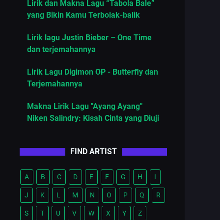
Lirik dan Makna Lagu “Tabola Bale”
yang Bikin Kamu Terbolak-balik
Lirik lagu Justin Bieber – One Time
dan terjemahannya
Lirik Lagu Digimon OP - Butterfly dan
Terjemahannya
Makna Lirik Lagu "Ayang Ayang"
Niken Salindry: Kisah Cinta yang Diuji
FIND ARTIST
A
B
C
D
E
F
G
H
I
J
K
L
M
N
O
P
Q
R
S
T
U
V
W
X
Y
Z