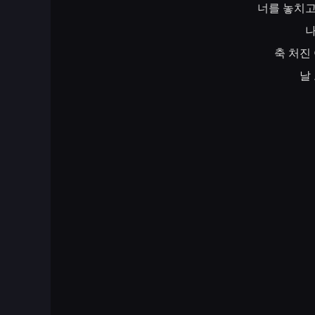
너를
놓치
축
처진
날