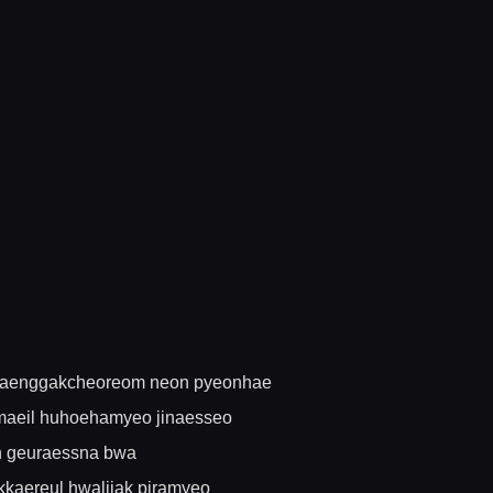
e saenggakcheoreom neon pyeonhae
maeil huhoehamyeo jinaesseo
 geuraessna bwa
kkaereul hwaljjak piramyeo