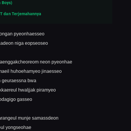
 Boys)
n.T dan Terjemahannya
dongan pyeonhaesseo
hadeon niga eopseoseo
e saenggakcheoreom neon pyeonhae
maeil huhoehamyeo jinaesseo
 geuraessna bwa
kkaereul hwaljjak piramyeo
todagigo gasseo
arangeul munje samassdeon
eul yongseohae