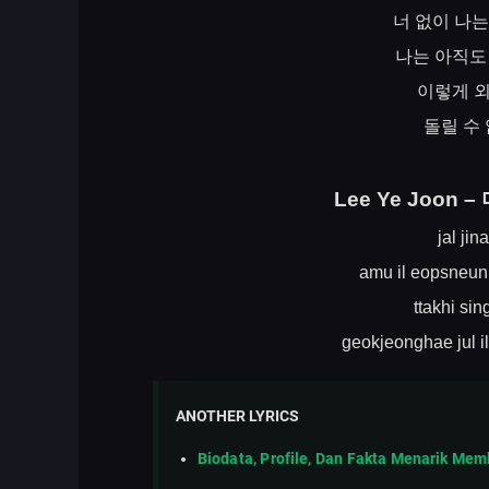
너
없이
나는
나는
아직도
이렇게
돌릴
수
Lee Ye Joon –
jal ji
amu il eopsneun
ttakhi si
geokjeonghae jul 
ANOTHER LYRICS
Biodata, Profile, Dan Fakta Menarik Me