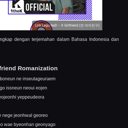
Lirik Lagu NeD – X Girlfriend (전 여자친구)
d lengkap dengan terjemahan dalam Bahasa Indonesia dan
lfriend Romanization
boneun ne inseutageuraem
go issneun neoui eojen
eojeonhi yeppeudeora
e nege jeonhwal georeo
eo wae byeonhan geonyago