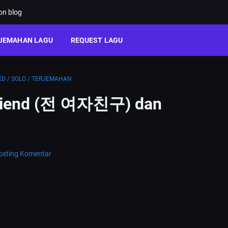
ion blog
JEMAHAN LAGU
REQUEST LAGU
ED
/
SOLO
/
TERJEMAHAN
rlfriend (전 여자친구) dan
osting Komentar