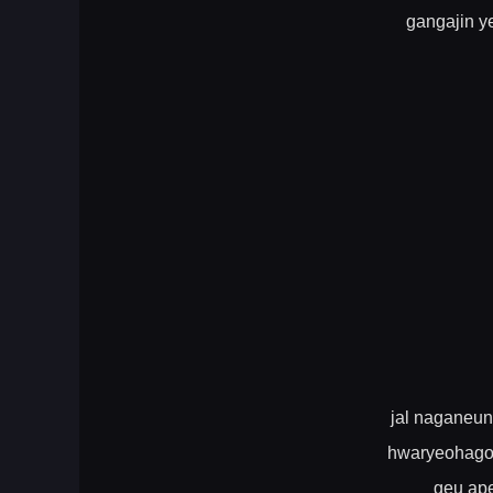
gangajin y
jal naganeun
hwaryeohago 
geu ape