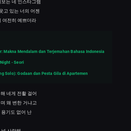
쳐보는
네
인스타그램
웃고
있는
너의
어젠
이
여전히
예쁘더라
iger: Makna Mendalam dan Terjemahan Bahasa Indonesia
Night - Seori
ng Solo): Godaan dan Pesta Gila di Apartemen
취해
네게
전활
걸어
내며
왜
변한
거냐고
용기도
없어
난
널
사랑해