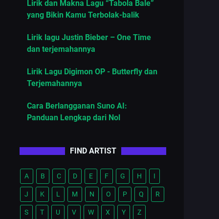
Lirik dan Makna Lagu “Tabola Bale”
yang Bikin Kamu Terbolak-balik
Lirik lagu Justin Bieber – One Time
dan terjemahannya
Lirik Lagu Digimon OP - Butterfly dan
Terjemahannya
Cara Berlangganan Suno AI:
Panduan Lengkap dari Nol
FIND ARTIST
A
B
C
D
E
F
G
H
I
J
K
L
M
N
O
P
Q
R
S
T
U
V
W
X
Y
Z