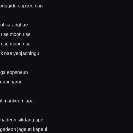
yonggido eopseo nan
ol saranghae
 rise moon rise
 rise moon rise
ik nae yeojachingu
ga eopsneun
naui harun
ul mankeum apa
ahadeon sikdang ape
 gadeon jageun kapeui