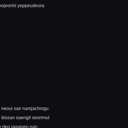
eojeonhi yeppeudeora
 neoui sae namjachingu
bissan saengil seonmul
 deo jagajyeo nan