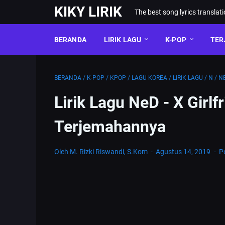
KIKY LIRIK
The best song lyrics translat
BERANDA
LIRIK LAGU
K-POP
TER
BERANDA
/
K-POP
/
KPOP
/
LAGU KOREA
/
LIRIK LAGU
/
N
/
N
Lirik Lagu NeD - X Gi
Terjemahannya
Oleh M. Rizki Riswandi, S.Kom
Agustus 14, 2019
P