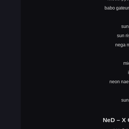
babo gateun
sun
sun r
nega 
mi
neon nae
sun
NeD – X 