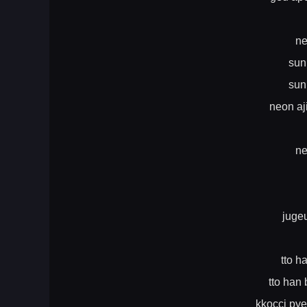
ne
sun
sun
neon aj
ne
juge
tto h
tto han 
kkocci py