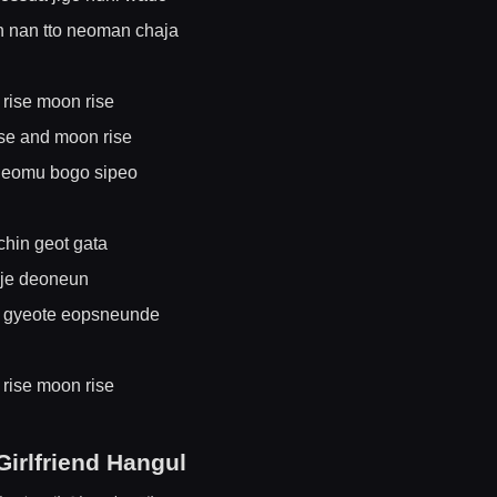
 nan tto neoman chaja
 rise moon rise
ise and moon rise
neomu bogo sipeo
chin geot gata
ije deoneun
 gyeote eopsneunde
 rise moon rise
Girlfriend Hangul