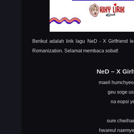
Berikut adalah lirik lagu NeD - X Girlfrien
Romanization. Selamat membaca sobat!
NeD – X Gir
maeil humchyeo
geu soge us
na eopsi y
sure chwiha
hwareul naemy