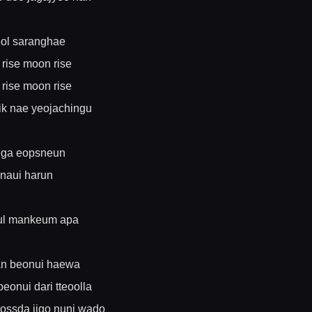
ol saranghae
 rise moon rise
 rise moon rise
ik nae yeojachingu
ga eopsneun
naui harun
ul mankeum apa
an beonui haewa
beonui dari tteoolla
eossda jigo nuni wado