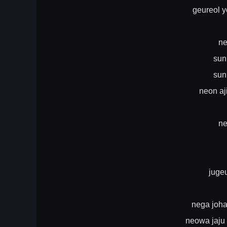
geureol 
ne
sun
sun
neon aj
ne
juge
nega joh
neowa jaju