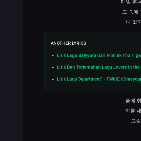
매일
훔
그
속에
나
없
ANOTHER LYRICS
Lirik Lagu Saiyyara dari Film Ek Tha T
Lirik Dan Terjemahan Lagu Lovers In the 
Lirik Lagu "Apartment" - TWICE (Chaeyou
술에
화를
그럴