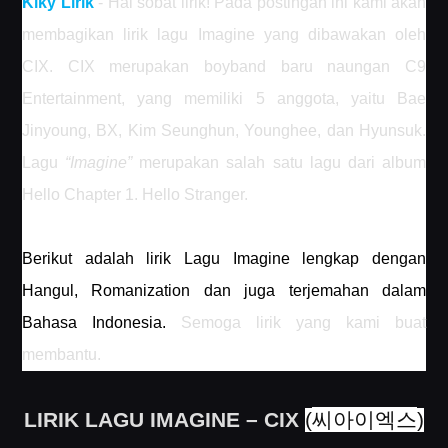
Kiky Lirik
- Hai sobat lirik! Pada postingan ini kami akan
membagikan lirik lagu Imagine yang dibawakan oleh
CIX. CIX merupakan boyband baru naungan C9
Entertainment, yang memiliki 5 anggota, yaitu Bae
Jinyoung, BX, Kim Seunghun, Younghee, dan Hyunsuk.
Lagu
“Imagine”
merupakan salah satu lagu dari album
Hello Chapter 1. Hello Stranger.
Berikut adalah lirik Lagu Imagine lengkap dengan
Hangul, Romanization dan juga terjemahan dalam
Bahasa Indonesia.
Semoga lirik yang kami buat
membantu.
씨아이엑스
LIRIK LAGU IMAGINE – CIX
(
)