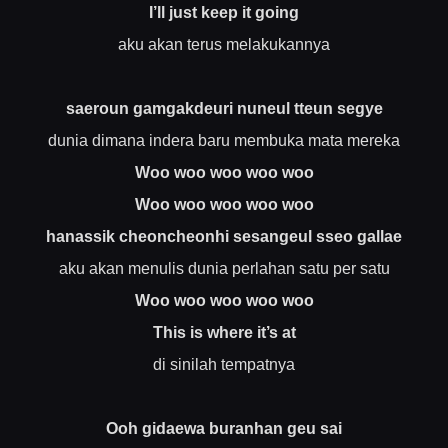
I’ll just keep it going
aku akan terus melakukannya
saeroun gamgakdeuri nuneul tteun segye
dunia dimana indera baru membuka mata mereka
Woo woo woo woo woo
Woo woo woo woo woo
hanassik cheoncheonhi sesangeul sseo gallae
aku akan menulis dunia perlahan satu per satu
Woo woo woo woo woo
This is where it’s at
di sinilah tempatnya
Ooh gidaewa buranhan geu sai