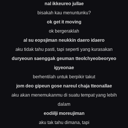
nal ikkeureo jullae
bisakah kau menuntunku?
ok get it moving
ok bergeraklah
al su eopsjiman neukkin daero idaero
aku tidak tahu pasti, tapi seperti yang kurasakan
duryeoun saenggak geuman tteolchyeobeoryeo
igyeonae
berhentilah untuk berpikir takut
jom deo gipeun gose nareul chaja tteonallae
aku akan menemukanmu di suatu tempat yang lebih
dalam
eodiilji moreujiman
aku tak tahu dimana, tapi