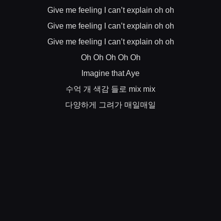
Give me feeling I can’t explain oh oh
Give me feeling I can’t explain oh oh
Give me feeling I can’t explain oh oh
Oh Oh Oh Oh Oh
Imagine that Aye
수억
개
색감
들로
mix mix
다양하게
그려가
매일매일