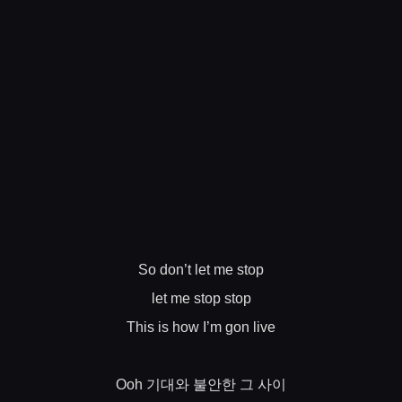
So don’t let me stop
let me stop stop
This is how I’m gon live
기대와
불안한
그
사이
Ooh