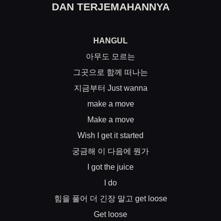
DAN TERJEMAHANNYA
HANGUL
아무도
모르는
그곳으로
함께
떠나는
지금부터
Just wanna
make a move
Make a move
Wish I get it started
궁금해
이
다음에
뭔가
I got the juice
I do
힘을
풀어
더
긴장
말고
get loose
Get loose