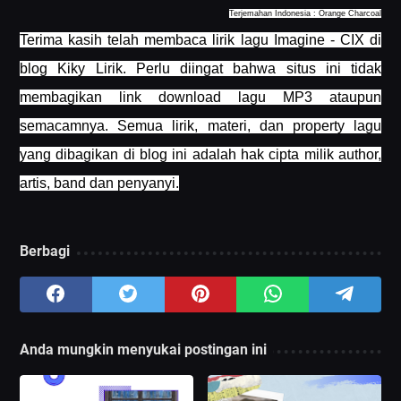
Terjemahan Indonesia : Orange Charcoal
Terima kasih telah membaca lirik lagu Imagine - CIX di
blog Kiky Lirik. Perlu diingat bahwa situs ini tidak
membagikan link download lagu MP3 ataupun
semacamnya. Semua lirik, materi, dan property lagu
yang dibagikan di blog ini adalah hak cipta milik author,
artis, band dan penyanyi.
Berbagi
Anda mungkin menyukai postingan ini