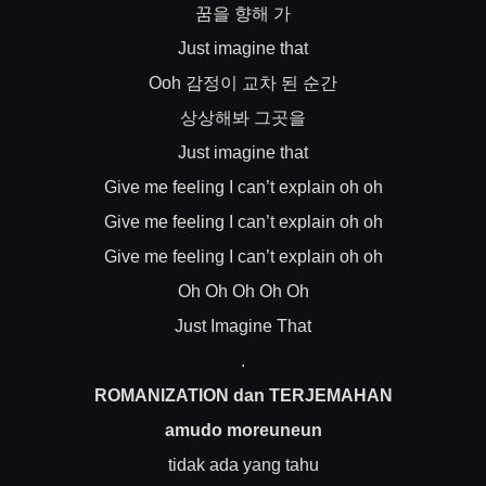
꿈을
향해
가
Just imagine that
감정이
교차
된
순간
Ooh
상상해봐
그곳을
Just imagine that
Give me feeling I can’t explain oh oh
Give me feeling I can’t explain oh oh
Give me feeling I can’t explain oh oh
Oh Oh Oh Oh Oh
Just Imagine That
.
ROMANIZATION dan TERJEMAHAN
amudo moreuneun
tidak ada yang tahu