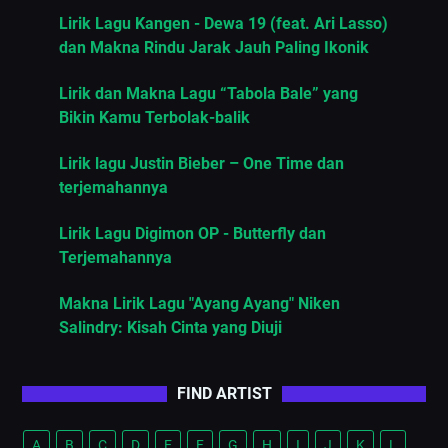
Lirik Lagu Kangen - Dewa 19 (feat. Ari Lasso)
dan Makna Rindu Jarak Jauh Paling Ikonik
Lirik dan Makna Lagu “Tabola Bale” yang
Bikin Kamu Terbolak-balik
Lirik lagu Justin Bieber – One Time dan
terjemahannya
Lirik Lagu Digimon OP - Butterfly dan
Terjemahannya
Makna Lirik Lagu "Ayang Ayang" Niken
Salindry: Kisah Cinta yang Diuji
FIND ARTIST
A
B
C
D
E
F
G
H
I
J
K
L