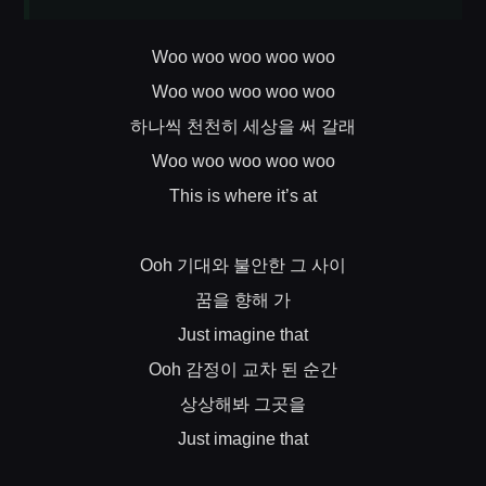
Woo woo woo woo woo
Woo woo woo woo woo
하나씩
천천히
세상을
써
갈래
Woo woo woo woo woo
This is where it’s at
기대와
불안한
그
사이
Ooh
꿈을
향해
가
Just imagine that
감정이
교차
된
순간
Ooh
상상해봐
그곳을
Just imagine that