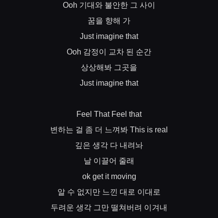
기대와
불안한
그
사이
Ooh
꿈을
향해
가
Just imagine that
감정이
교차
된
순간
Ooh
상상해봐
그곳을
Just imagine that
Feel That Feel that
변하는
걸
좀
더
느껴봐
This is real
깊은
생각
다
내려놔
날
이끌어
줄래
ok get it moving
알
수
없지만
느낀
대로
이대로
두려운
생각
그만
떨쳐버려
이겨내