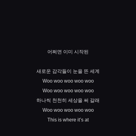
어쩌면
이미
시작된
새로운
감각들이
눈을
뜬
세계
Woo woo woo woo woo
Woo woo woo woo woo
하나씩
천천히
세상을
써
갈래
Woo woo woo woo woo
This is where it’s at