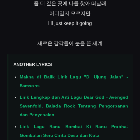
좀
더
깊은
곳에
나를
찾아
떠날래
어디일지
모르지만
I’ll just keep it going
새로운
감각들이
눈을
뜬
세계
ANOTHER LYRICS
Makna di Balik Lirik Lagu "Di Ujung Jalan" -
Samsons
Lirik Lengkap dan Arti Lagu Dear God - Avenged
Savenfold, Balada Rock Tentang Pengorbanan
dan Penyesalan
Lirik Lagu Ranu Bombai Ki Ranu Prabha:
Gombalan Seru Cinta Desa dan Kota