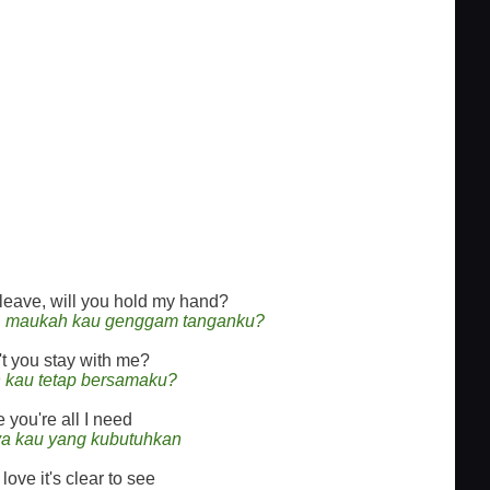
 leave, will you hold my hand?
gi, maukah kau genggam tanganku?
t you stay with me?
 kau tetap bersamaku?
 you're all I need
a kau yang kubutuhkan
 love it's clear to see