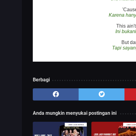
'Cause
Karena hany
This ain't
Ini bukanl
But dar
Tapi sayan
Berbagi
Anda mungkin menyukai postingan ini