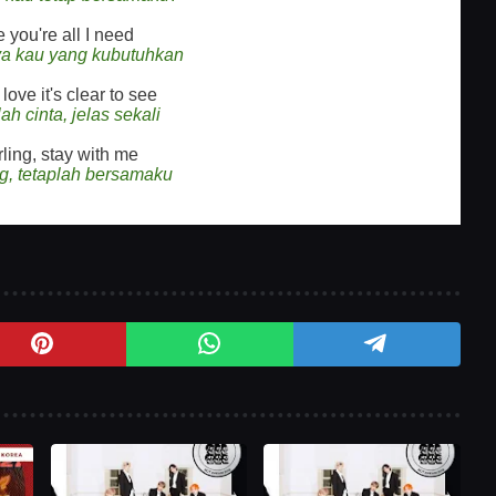
 you're all I need
a kau yang kubutuhkan
 love it's clear to see
ah cinta, jelas sekali
ling, stay with me
g, tetaplah bersamaku