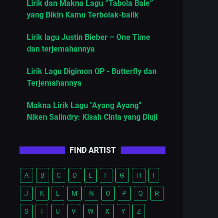
Lirik dan Makna Lagu “Tabola Bale”
yang Bikin Kamu Terbolak-balik
Lirik lagu Justin Bieber – One Time
dan terjemahannya
Lirik Lagu Digimon OP - Butterfly dan
Terjemahannya
Makna Lirik Lagu "Ayang Ayang"
Niken Salindry: Kisah Cinta yang Diuji
FIND ARTIST
A
B
C
D
E
F
G
H
I
J
K
L
M
N
O
P
Q
R
S
T
U
V
W
X
Y
Z