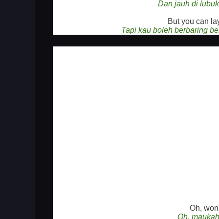
Dan jauh di lubuk 
But you can lay
Tapi kau boleh berbaring b
Oh, won'
Oh, maukah