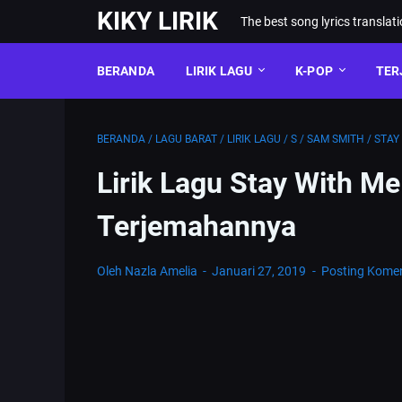
KIKY LIRIK
The best song lyrics translat
BERANDA
LIRIK LAGU
K-POP
TER
BERANDA
/
LAGU BARAT
/
LIRIK LAGU
/
S
/
SAM SMITH
/
STAY
Lirik Lagu Stay With M
Terjemahannya
Oleh Nazla Amelia
Januari 27, 2019
Posting Kome