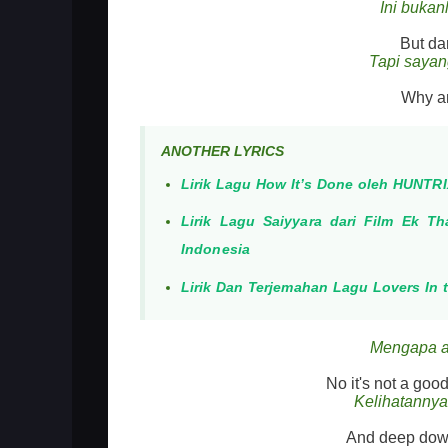
Ini bukanl
But da
Tapi sayan
Why am
ANOTHER LYRICS
Lirik Lagu How It’s Done oleh HUNTR
Lirik Lagu Saiyyara dari Film Ek 
Indonesia
Lirik Dan Terjemahan Lagu Lovers In t
Mengapa a
No it's not a goo
Kelihatannya 
And deep down