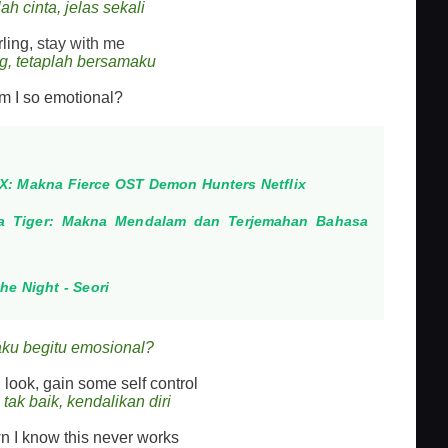
ah cinta, jelas sekali
rling,
stay with me
g, tetaplah bersamaku
 I so emotional?
IX: Makna Fierce OST Demon Hunters Netflix
Tha Tiger: Makna Mendalam dan Terjemahan Bahasa
he Night - Seori
ku begitu emosional?
d look, gain some self control
tak baik, kendalikan diri
 I know this never works