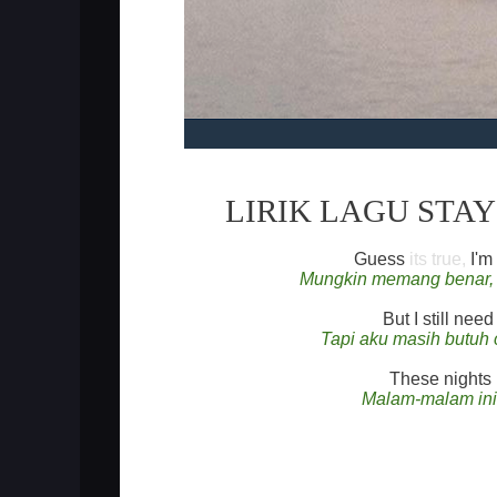
LIRIK LAGU STAY
Guess
its true,
I'm 
Mungkin memang benar, a
But I still nee
Tapi aku masih butuh 
These nights 
Malam-malam ini 