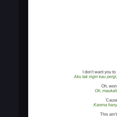
I don't want you to
Aku tak ingin kau per
Oh, won'
Oh, maukah
'Cause
Karena hany
This ain't