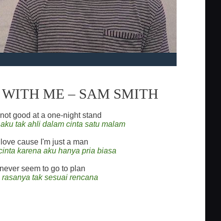
 WITH ME – SAM SMITH
not good at a one-night stand
ku tak ahli dalam cinta satu malam
d love cause I'm just a man
cinta karena aku hanya pria biasa
never seem to go to plan
rasanya tak sesuai rencana