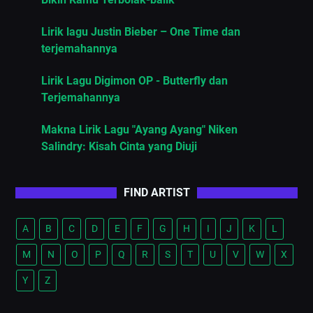
Lirik lagu Justin Bieber – One Time dan
terjemahannya
Lirik Lagu Digimon OP - Butterfly dan
Terjemahannya
Makna Lirik Lagu "Ayang Ayang" Niken
Salindry: Kisah Cinta yang Diuji
FIND ARTIST
A
B
C
D
E
F
G
H
I
J
K
L
M
N
O
P
Q
R
S
T
U
V
W
X
Y
Z