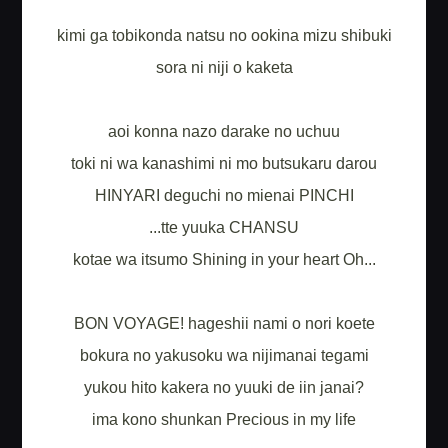
kimi ga tobikonda natsu no ookina mizu shibuki
sora ni niji o kaketa
aoi konna nazo darake no uchuu
toki ni wa kanashimi ni mo butsukaru darou
HINYARI deguchi no mienai PINCHI
...tte yuuka CHANSU
kotae wa itsumo Shining in your heart Oh...
BON VOYAGE! hageshii nami o nori koete
bokura no yakusoku wa nijimanai tegami
yukou hito kakera no yuuki de iin janai?
ima kono shunkan Precious in my life