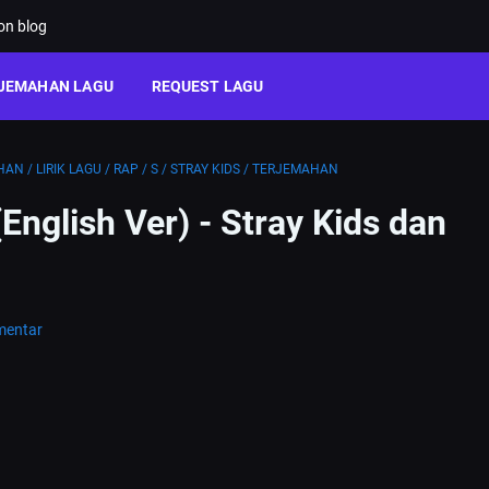
ion blog
JEMAHAN LAGU
REQUEST LAGU
HAN
/
LIRIK LAGU
/
RAP
/
S
/
STRAY KIDS
/
TERJEMAHAN
English Ver) - Stray Kids dan
mentar