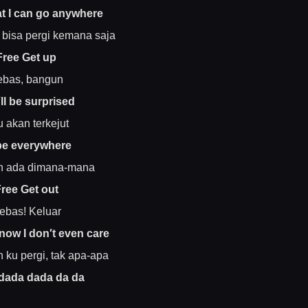
at I can go anywhere
 bisa pergi kemana saja
Free Get up
ebas, bangun
ll be surprised
 akan terkejut
l be everywhere
n ada dimana-mana
ree Get out
ebas! Keluar
ow I don′t even care
ku pergi, tak apa-apa
dada dada da da