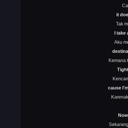
Ca
it do
Tak m
I take
Aku m
destina
Kemana tu
Tigh
Kencang
cause I′m
Karenak
Now 
Sekarang