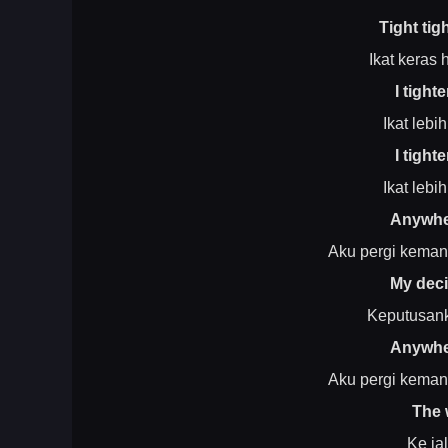
Tight tig
Ikat keras 
I tight
Ikat lebi
I tight
Ikat lebi
Anywhe
Aku pergi kemana
My deci
Keputusank
Anywhe
Aku pergi kemana
The 
Ke jal