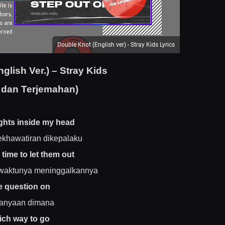
Double Knot (English ver) - Stray Kids Lyrics
glish Ver.) – Stray Kids
 dan Terjemahan)
ghts inside my head
khawatiran dikepalaku
′s time to let them out
 waktunya meninggalkannya
e question on
tanyaan dimana
ich way to go