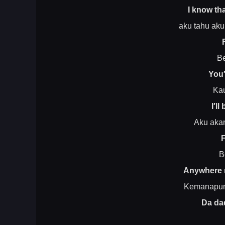
I know th
aku tahu aku
B
You′
Kau
I′l
Aku aka
F
B
Anywhere n
Kemanapun 
Da da