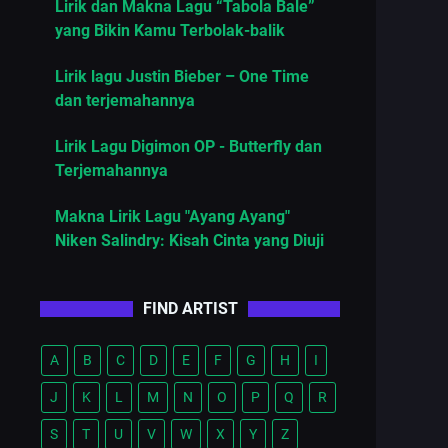
Lirik dan Makna Lagu “Tabola Bale”
yang Bikin Kamu Terbolak-balik
Lirik lagu Justin Bieber – One Time
dan terjemahannya
Lirik Lagu Digimon OP - Butterfly dan
Terjemahannya
Makna Lirik Lagu "Ayang Ayang"
Niken Salindry: Kisah Cinta yang Diuji
FIND ARTIST
A
B
C
D
E
F
G
H
I
J
K
L
M
N
O
P
Q
R
S
T
U
V
W
X
Y
Z