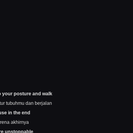
p your posture and walk
tur tubuhmu dan berjalan
se in the end
rena akhirnya
re unstoppable