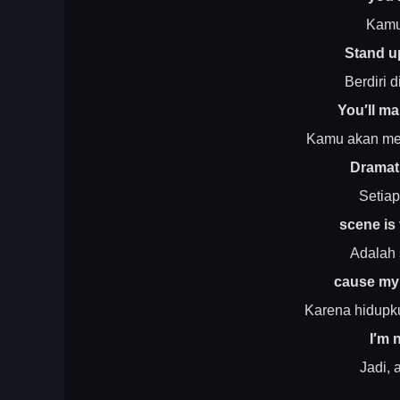
Kamu
Stand u
Berdiri 
You′ll ma
Kamu akan me
Dramat
Setiap
scene is 
Adalah 
cause my l
Karena hidupku
I′m 
Jadi, 