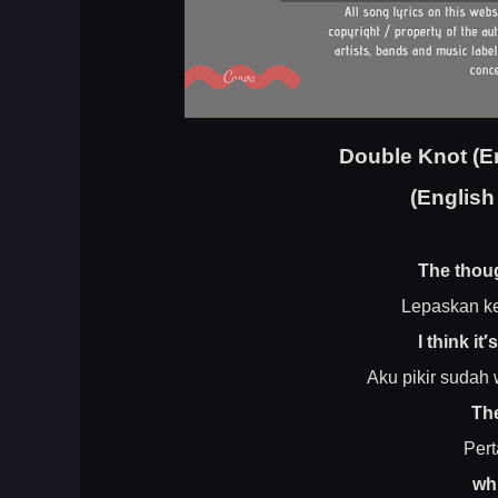
Double Knot (En
(English
The thou
Lepaskan ke
I think it
Aku pikir sudah
Th
Per
wh