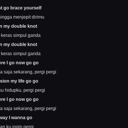
ht go brace yourself
hingga menjepit dirimu
en my double knot
h keras simpul ganda
en my double knot
h keras simpul ganda
re I go now go go
 saja sekarang, pergi pergi
sion my life go go
u hidupku, pergi pergi
re I go now go go
 saja sekarang, pergi pergi
way I wanna go
an ku ingin pergi