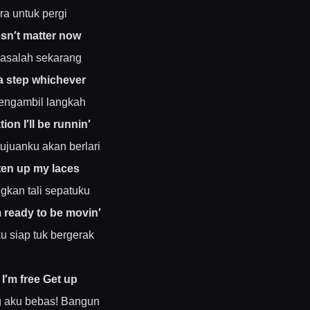
ra untuk pergi
esn′t matter now
asalah sekarang
 a step whichever
engambil langkah
tion I′ll be runnin′
juanku akan berlari
ten up my laces
kan tali sepatuku
 ready to be movin′
u siap tuk bergerak
I′m free Get up
 aku bebas! Bangun