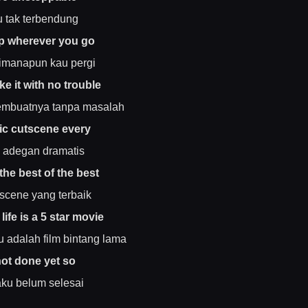
 tak terbendung
p wherever you go
dimanapun kau pergi
ke it with no trouble
mbuatnya tanpa masalah
ic cutscene every
 adegan dramatis
the best of the best
scene yang terbaik
ife is a 5 star movie
 adalah film bintang lama
not done yet so
aku belum selesai