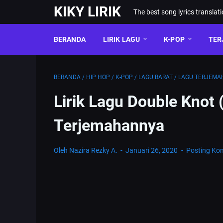
KIKY LIRIK
The best song lyrics translat
BERANDA
LIRIK LAGU
K-POP
TER
BERANDA
/
HIP HOP
/
K-POP
/
LAGU BARAT
/
LAGU TERJEMA
Lirik Lagu Double Knot (
Terjemahannya
Oleh Nazira Rezky A.
Januari 26, 2020
Posting Ko