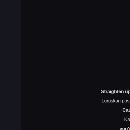
Straighten u
Luruskan pos
Cau
Ka
you′