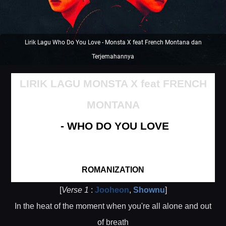
Lirik Lagu Who Do You Love - Monsta X feat French Montana dan
Terjemahannya
LIRIK LAGU
MONSTA X feat FRENCH
MONTANA
- WHO DO YOU LOVE
ROMANIZATION
[
Verse 1
:
Jooheon
,
Shownu
]
In the heat of the moment when you're all alone and out
of breath