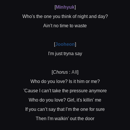
[
Minhyuk
]
Who's the one you think of night and day?
Ain't no time to waste
[
Jooheon
]
I'm just tryna say
[
Chorus
:
All
]
Who do you love? Is it him or me?
'Cause I can't take the pressure anymore
Who do you love? Girl, it's killin' me
If you can’t say that I’m the one for sure
Then I'm walkin’ out the door