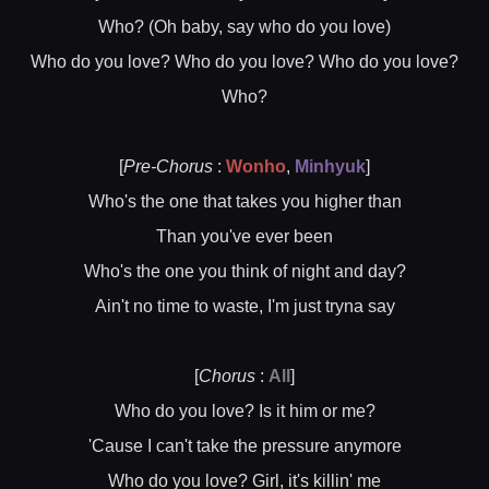
Who? (Oh baby, say who do you love)
Who do you love? Who do you love? Who do you love?
Who?
[
Pre-Chorus
:
Wonho
,
Minhyuk
]
Who's the one that takes you higher than
Than you've ever been
Who's the one you think of night and day?
Ain't no time to waste, I'm just tryna say
[
Chorus
:
All
]
Who do you love? Is it him or me?
'Cause I can't take the pressure anymore
Who do you love? Girl, it's killin' me