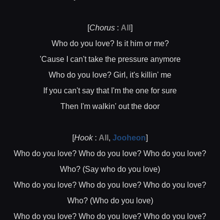
[
Chorus
:
All
]
Who do you love? Is it him or me?
'Cause I can't take the pressure anymore
Who do you love? Girl, it's killin' me
If you can't say that I'm the one for sure
Then I'm walkin' out the door
[
Hook
:
All
,
Jooheon
]
Who do you love? Who do you love? Who do you love?
Who? (Say who do you love)
Who do you love? Who do you love? Who do you love?
Who? (Who do you love)
Who do you love? Who do you love? Who do you love?