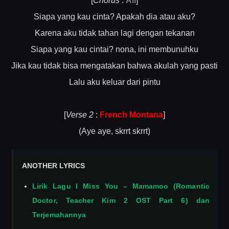
[
Chorus
:
All
]
Siapa yang kau cinta? Apakah dia atau aku?
Karena aku tidak tahan lagi dengan tekanan
Siapa yang kau cintai? nona, ini membunuhku
Jika kau tidak bisa mengatakan bahwa akulah yang pasti
Lalu aku keluar dari pintu
[
Verse 2
:
French Montana
]
(Aye aye, skrrt skrrt)
ANOTHER LYRICS
Lirik Lagu I Miss You – Mamamoo (Romantic
Doctor, Teacher Kim 2 OST Part 6) dan
Terjemahannya