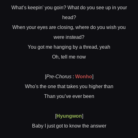
What’s keepin' you goin? What do you see up in your
head?
When your eyes are closing, where do you wish you
were instead?
You got me hanging by a thread, yeah
Oh, tell me now
[
Pre-Chorus
:
Wonho
]
Who's the one that takes you higher than
Than you’ve ever been
[
Hyungwon
]
Baby I just got to know the answer