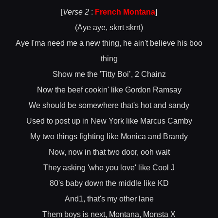
[
Verse 2
:
French Montana
]
(Aye aye, skrrt skrrt)
Aye I'ma need me a new thing, he ain't believe his boo
thing
Show me the 'Titty Boi’, 2 Chainz
Now the beef cookin' like Gordon Ramsay
We should be somewhere that's hot and sandy
Used to post up in New York like Marcus Camby
My two things fighting like Monica and Brandy
Now, now in that two door, ooh wait
They asking 'who you love' like Cool J
80's baby down the middle like KD
And1, that's my other lane
Them boys is next, Montana, Monsta X